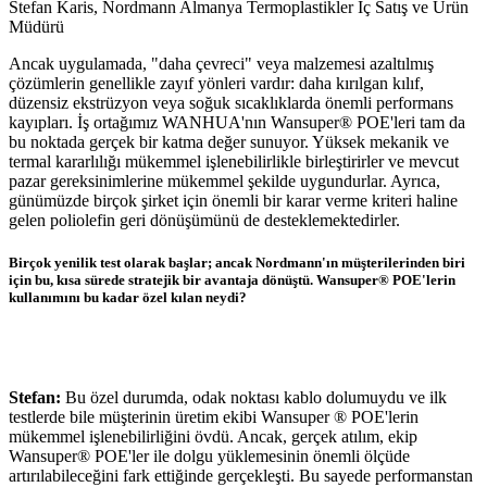
Stefan Karis, Nordmann Almanya Termoplastikler İç Satış ve Ürün
Müdürü
Ancak uygulamada, "daha çevreci" veya malzemesi azaltılmış
çözümlerin genellikle zayıf yönleri vardır: daha kırılgan kılıf,
düzensiz ekstrüzyon veya soğuk sıcaklıklarda önemli performans
kayıpları. İş ortağımız WANHUA'nın Wansuper® POE'leri tam da
bu noktada gerçek bir katma değer sunuyor. Yüksek mekanik ve
termal kararlılığı mükemmel işlenebilirlikle birleştirirler ve mevcut
pazar gereksinimlerine mükemmel şekilde uygundurlar. Ayrıca,
günümüzde birçok şirket için önemli bir karar verme kriteri haline
gelen poliolefin geri dönüşümünü de desteklemektedirler.
Birçok yenilik test olarak başlar; ancak Nordmann'ın müşterilerinden biri
için bu, kısa sürede stratejik bir avantaja dönüştü. Wansuper® POE'lerin
kullanımını bu kadar özel kılan neydi?
Stefan:
Bu özel durumda, odak noktası kablo dolumuydu ve ilk
testlerde bile müşterinin üretim ekibi Wansuper ® POE'lerin
mükemmel işlenebilirliğini övdü. Ancak, gerçek atılım, ekip
Wansuper® POE'ler ile dolgu yüklemesinin önemli ölçüde
artırılabileceğini fark ettiğinde gerçekleşti. Bu sayede performanstan