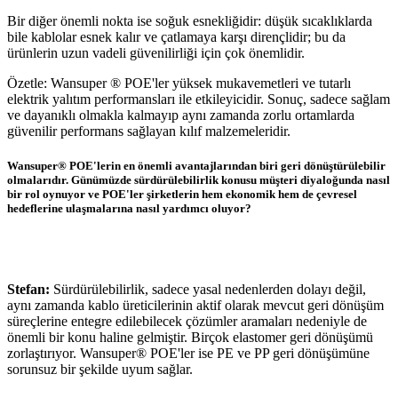
Bir diğer önemli nokta ise soğuk esnekliğidir: düşük sıcaklıklarda
bile kablolar esnek kalır ve çatlamaya karşı dirençlidir; bu da
ürünlerin uzun vadeli güvenilirliği için çok önemlidir.
Özetle: Wansuper ® POE'ler yüksek mukavemetleri ve tutarlı
elektrik yalıtım performansları ile etkileyicidir. Sonuç, sadece sağlam
ve dayanıklı olmakla kalmayıp aynı zamanda zorlu ortamlarda
güvenilir performans sağlayan kılıf malzemeleridir.
Wansuper® POE'lerin en önemli avantajlarından biri geri dönüştürülebilir
olmalarıdır. Günümüzde sürdürülebilirlik konusu müşteri diyaloğunda nasıl
bir rol oynuyor ve POE'ler şirketlerin hem ekonomik hem de çevresel
hedeflerine ulaşmalarına nasıl yardımcı oluyor?
Stefan:
Sürdürülebilirlik, sadece yasal nedenlerden dolayı değil,
aynı zamanda kablo üreticilerinin aktif olarak mevcut geri dönüşüm
süreçlerine entegre edilebilecek çözümler aramaları nedeniyle de
önemli bir konu haline gelmiştir. Birçok elastomer geri dönüşümü
zorlaştırıyor. Wansuper® POE'ler ise PE ve PP geri dönüşümüne
sorunsuz bir şekilde uyum sağlar.