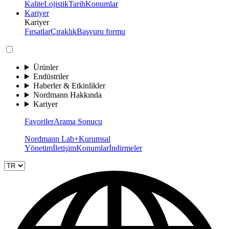
Kalite
Lojistik
Tarih
Konumlar
Kariyer
Kariyer
Fırsatlar
Çıraklık
Başvuru formu
Ürünler
Endüstriler
Haberler & Etkinlikler
Nordmann Hakkında
Kariyer
Favoriler
Arama Sonucu
Nordmann Lab+
Kurumsal
Yönetim
İletişim
Konumlar
İndirmeler