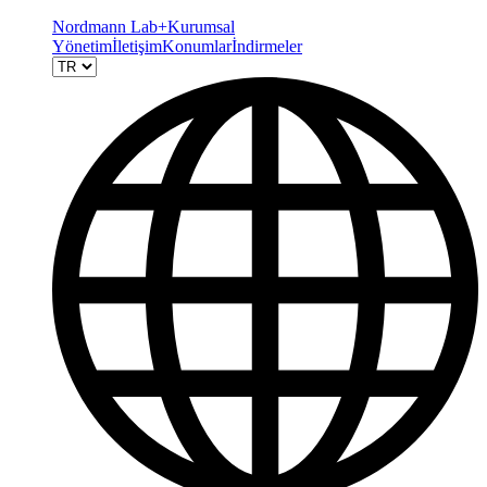
Nordmann Lab+
Kurumsal
Yönetim
İletişim
Konumlar
İndirmeler