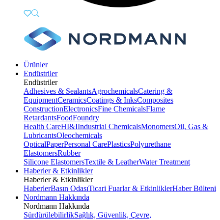
Ürünler
Endüstriler
Endüstriler
Adhesives & Sealants
Agrochemicals
Catering &
Equipment
Ceramics
Coatings & Inks
Composites
Construction
Electronics
Fine Chemicals
Flame
Retardants
Food
Foundry
Health Care
HI&I
Industrial Chemicals
Monomers
Oil, Gas &
Lubricants
Oleochemicals
Optical
Paper
Personal Care
Plastics
Polyurethane
Elastomers
Rubber
Silicone Elastomers
Textile & Leather
Water Treatment
Haberler & Etkinlikler
Haberler & Etkinlikler
Haberler
Basın Odası
Ticari Fuarlar & Etkinlikler
Haber Bülteni
Nordmann Hakkında
Nordmann Hakkında
Sürdürülebilirlik
Sağlık, Güvenlik, Çevre,