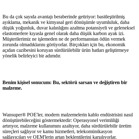
Bu da çok sayıda avantajı beraberinde getiriyor: basitleştirilmiş
ayıklama, mekanik ve kimyasal geri dönüşümle uyumluluk, daha
düşük yoğunluk, duvar kalınlığını azaltma potansiyeli ve geleneksel
elastomerlere kıyasla genel olarak daha düşük karbon ayak izi.
Müşterilerimiz ne işlemeden ne de performanstan ödün vermek
zorunda olmadıklarını görüyorlar. Birçokları için bu, ekonomik
açıdan cazibesini koruyan sürdürülebilir ürün hatları geliştirmeye
yönelik belirleyici bir adımdır.
Benim kişisel sonucum: Bu, sektörü sarsan ve değiştiren bir
malzeme.
Wansuper® POE'ler, modern malzemelerin kablo endüstrisini nasıl
dönüştürebileceğini göstermektedir: Operasyonel verimliliği
artırıyor, malzeme kullanımını azaltıyor, daha sürdürülebilir üretim
süreçleri sağlıyor ve kamu hizmetleri, telekomünikasyon
sağlayıcıları ve OEM'lerin artan beklentilerini karşılıyorlar.