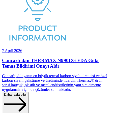
7 April 2026
Cancarb'dan THERMAX N990CG FDA Gıda
Temas Bildirimi Onayı Aldı
Cancarb, dünyanın en büyük termal karbon siyahı üreticisi ve özel
karbon siyahı geliştirme ve üretiminde liderdir. Thermax® ürün
serisi kauçuk, plastik ve metal endüstrilerinin yanı sıra çimento
uygulamaları için de çözümler sunmaktadır.
Daha fazla bilgi