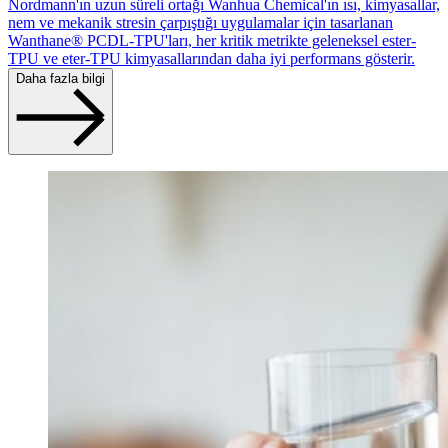
Nordmann'ın uzun süreli ortağı Wanhua Chemical'ın ısı, kimyasallar,
nem ve mekanik stresin çarpıştığı uygulamalar için tasarlanan
Wanthane® PCDL-TPU'ları, her kritik metrikte geleneksel ester-
TPU ve eter-TPU kimyasallarından daha iyi performans gösterir.
Daha fazla bilgi