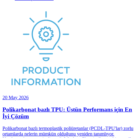
20 May 2026
Polikarbonat bazlı TPU: Üstün Performans için En
İyi Çözüm
Polikarbonat bazlı termoplastik poliüretanlar (PCDL-TPU'lar) zorlu
ortamlarda nelerin mümkün olduğunu yeniden tanımlıyor.