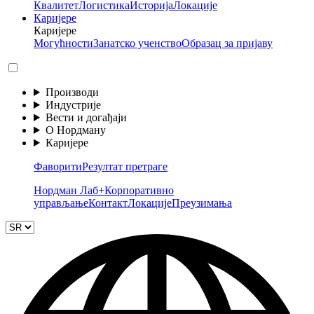
Квалитет
Логистика
Историја
Локације
Каријере
Каријере
Могућности
Занатско ученство
Образац за пријаву
Производи
Индустрије
Вести и догађаји
О Нордману
Каријере
Фаворити
Резултат претраге
Нордман Лаб+
Корпоративно
управљање
Контакт
Локације
Преузимања