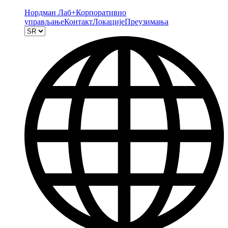
Нордман Лаб+
Корпоративно
управљање
Контакт
Локације
Преузимања