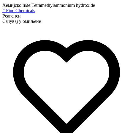
Хемијско име:
Tetramethylammonium hydroxide
# Fine Chemicals
Реагенси
Сачувај у омиљене