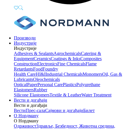
Производи
Индустрије
Индустрије
Adhesives & Sealants
Agrochemicals
Catering &
Equipment
Ceramics
Coatings & Inks
Composites
Construction
Electronics
Fine Chemicals
Flame
Retardants
Food
Foundry
Health Care
HI&I
Industrial Chemicals
Monomers
Oil, Gas &
Lubricants
Oleochemicals
Optical
Paper
Personal Care
Plastics
Polyurethane
Elastomers
Rubber
Silicone Elastomers
Textile & Leather
Water Treatment
Вести и догађаји
Вести и догађаји
Вести
Прес-сала
Сајмови и догађаји
Билет
О Нордману
О Нордману
Одрживост
Здравље, Безбедност, Животна средина,