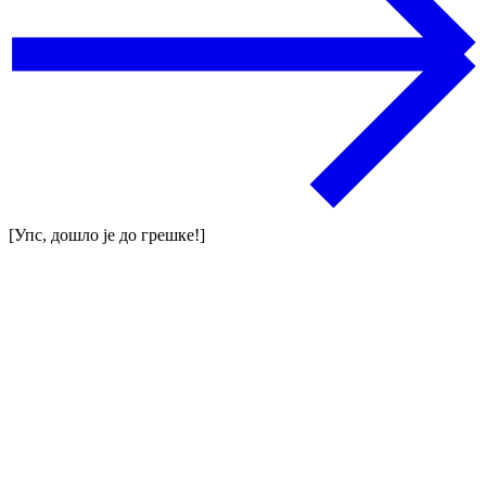
[Упс, дошло је до грешке!]