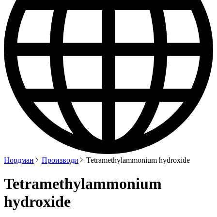
Нордман
Производи
Tetramethylammonium hydroxide
Tetramethylammonium
hydroxide