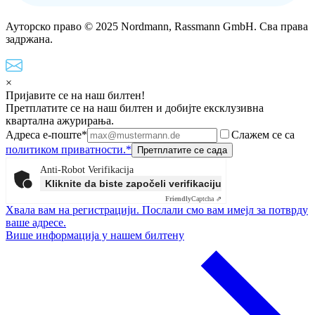
Ауторско право © 2025 Nordmann, Rassmann GmbH. Сва права
задржана.
×
Пријавите се на наш билтен!
Претплатите се на наш билтен и добијте ексклузивна
квартална ажурирања.
Адреса е-поште*
Слажем се са
политиком приватности.*
Anti-Robot Verifikacija
Kliknite da biste započeli verifikaciju
Friendly
Captcha ⇗
Хвала вам на регистрацији. Послали смо вам имејл за потврду
ваше адресе.
Више информација у нашем билтену