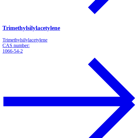
Trimethylsilylacetylene
Trimethylsilylacetylene
CAS number:
1066-54-2