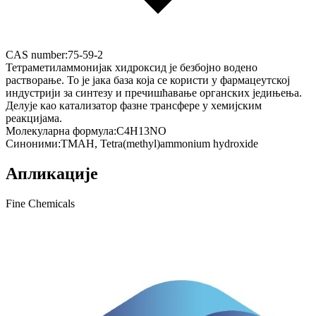
CAS number:
75-59-2
Тетраметиламмонијак хидроксид је безбојно водено
растворање. То је јака база која се користи у фармацеутској
индустрији за синтезу и пречишћавање органских једињења.
Делује као катализатор фазне трансфере у хемијским
реакцијама.
Молекуларна формула:
C4H13NO
Синоними:
TMAH, Tetra(methyl)ammonium hydroxide
Апликације
Fine Chemicals