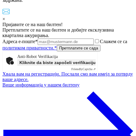
задржана.
×
Пријавите се на наш билтен!
Претплатите се на наш билтен и добијте ексклузивна
квартална ажурирања.
Адреса е-поште*
Слажем се са
политиком приватности.*
Anti-Robot Verifikacija
Kliknite da biste započeli verifikaciju
Friendly
Captcha ⇗
Хвала вам на регистрацији. Послали смо вам имејл за потврду
ваше адресе.
Више информација у нашем билтену