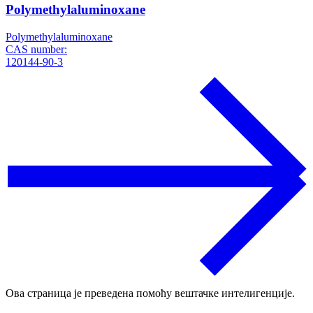
Polymethylaluminoxane
Polymethylaluminoxane
CAS number:
120144-90-3
Ова страница је преведена помоћу вештачке интелигенције.