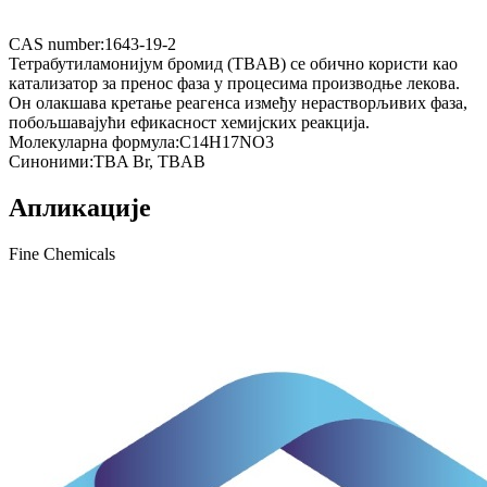
CAS number:
1643-19-2
Тетрабутиламонијум бромид (TBAB) се обично користи као
катализатор за пренос фаза у процесима производње лекова.
Он олакшава кретање реагенса између нерастворљивих фаза,
побољшавајући ефикасност хемијских реакција.
Молекуларна формула:
C14H17NO3
Синоними:
TBA Br, TBAB
Апликације
Fine Chemicals