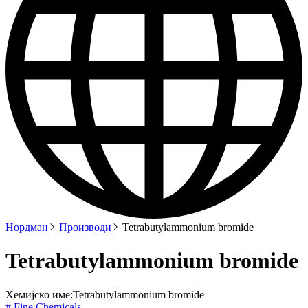
Нордман
Производи
Tetrabutylammonium bromide
Tetrabutylammonium bromide
Хемијско име:
Tetrabutylammonium bromide
# Fine Chemicals