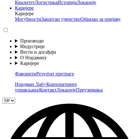
Квалитет
Логистика
Историја
Локације
Каријере
Каријере
Могућности
Занатско ученство
Образац за пријаву
Производи
Индустрије
Вести и догађаји
О Нордману
Каријере
Фаворити
Резултат претраге
Нордман Лаб+
Корпоративно
управљање
Контакт
Локације
Преузимања