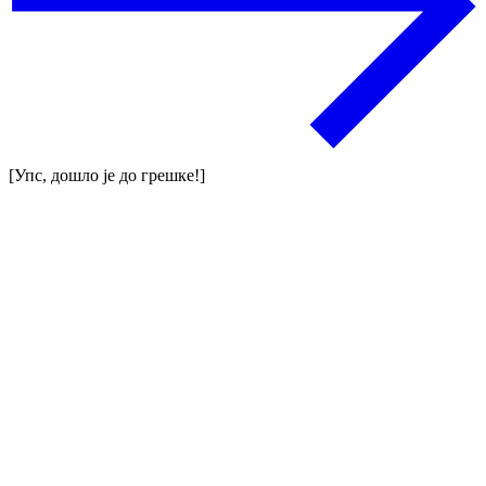
[Упс, дошло је до грешке!]