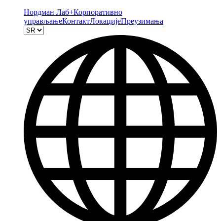
Нордман Лаб+
Корпоративно
управљање
Контакт
Локације
Преузимања