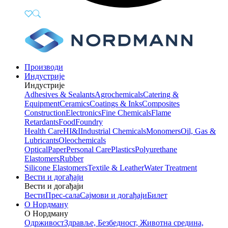
Производи
Индустрије
Индустрије
Adhesives & Sealants
Agrochemicals
Catering &
Equipment
Ceramics
Coatings & Inks
Composites
Construction
Electronics
Fine Chemicals
Flame
Retardants
Food
Foundry
Health Care
HI&I
Industrial Chemicals
Monomers
Oil, Gas &
Lubricants
Oleochemicals
Optical
Paper
Personal Care
Plastics
Polyurethane
Elastomers
Rubber
Silicone Elastomers
Textile & Leather
Water Treatment
Вести и догађаји
Вести и догађаји
Вести
Прес-сала
Сајмови и догађаји
Билет
О Нордману
О Нордману
Одрживост
Здравље, Безбедност, Животна средина,