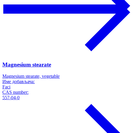
Magnesium stearate
Magnesium stearate, vegetable
Име добављача:
Faci
CAS number:
557-04-0