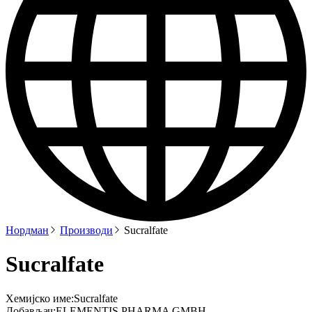
Нордман
Производи
Sucralfate
Sucralfate
Хемијско име:
Sucralfate
Добављач:
ELEMENTIS PHARMA GMBH