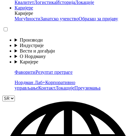
Квалитет
Логистика
Историја
Локације
Каријере
Каријере
Могућности
Занатско ученство
Образац за пријаву
Производи
Индустрије
Вести и догађаји
О Нордману
Каријере
Фаворити
Резултат претраге
Нордман Лаб+
Корпоративно
управљање
Контакт
Локације
Преузимања