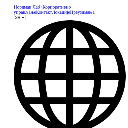
Нордман Лаб+
Корпоративно
управљање
Контакт
Локације
Преузимања