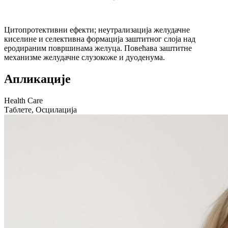
Цитопротективни ефекти; неутрализација желудачне
киселине и селективна формација заштитног слоја над
еродираним површинама желуца. Повећава заштитне
механизме желудачне слузокоже и дуоденума.
Апликације
Health Care
Таблете, Осцилација