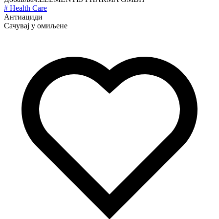
# Health Care
Антиациди
Сачувај у омиљене