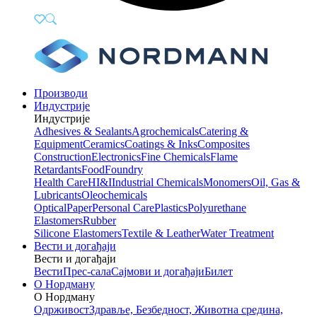
Производи
Индустрије
Индустрије
Adhesives & Sealants
Agrochemicals
Catering &
Equipment
Ceramics
Coatings & Inks
Composites
Construction
Electronics
Fine Chemicals
Flame
Retardants
Food
Foundry
Health Care
HI&I
Industrial Chemicals
Monomers
Oil, Gas &
Lubricants
Oleochemicals
Optical
Paper
Personal Care
Plastics
Polyurethane
Elastomers
Rubber
Silicone Elastomers
Textile & Leather
Water Treatment
Вести и догађаји
Вести и догађаји
Вести
Прес-сала
Сајмови и догађаји
Билет
О Нордману
О Нордману
Одрживост
Здравље, Безбедност, Животна средина,