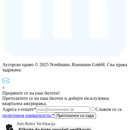
Ауторско право © 2025 Nordmann, Rassmann GmbH. Сва права
задржана.
×
Пријавите се на наш билтен!
Претплатите се на наш билтен и добијте ексклузивна
квартална ажурирања.
Адреса е-поште*
Слажем се са
политиком приватности.*
Anti-Robot Verifikacija
Kliknite da biste započeli verifikaciju