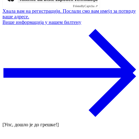
Friendly
Captcha ⇗
Хвала вам на регистрацији. Послали смо вам имејл за потврду
ваше адресе.
Више информација у нашем билтену
[Упс, дошло је до грешке!]