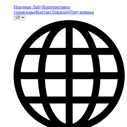
Нордман Лаб+
Корпоративно
управљање
Контакт
Локације
Преузимања