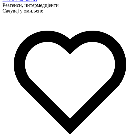
Реагенси, интермедијенти
Сачувај у омиљене