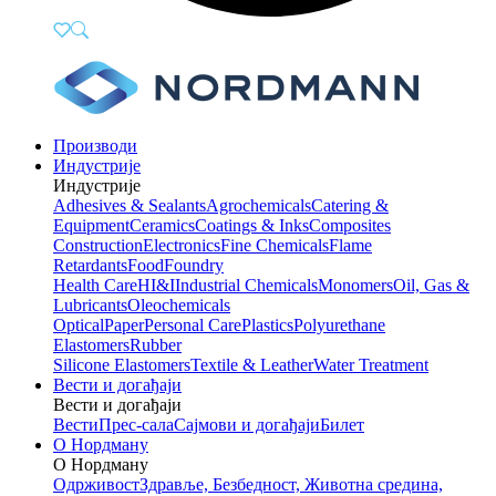
Производи
Индустрије
Индустрије
Adhesives & Sealants
Agrochemicals
Catering &
Equipment
Ceramics
Coatings & Inks
Composites
Construction
Electronics
Fine Chemicals
Flame
Retardants
Food
Foundry
Health Care
HI&I
Industrial Chemicals
Monomers
Oil, Gas &
Lubricants
Oleochemicals
Optical
Paper
Personal Care
Plastics
Polyurethane
Elastomers
Rubber
Silicone Elastomers
Textile & Leather
Water Treatment
Вести и догађаји
Вести и догађаји
Вести
Прес-сала
Сајмови и догађаји
Билет
О Нордману
О Нордману
Одрживост
Здравље, Безбедност, Животна средина,