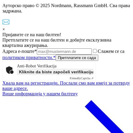
Ауторско право © 2025 Nordmann, Rassmann GmbH. Сва права
задржана.
×
Пријавите се на наш билтен!
Претплатите се на наш билтен и добијте ексклузивна
квартална ажурирања.
Адреса е-поште*
Слажем се са
политиком приватности.*
Anti-Robot Verifikacija
Kliknite da biste započeli verifikaciju
Friendly
Captcha ⇗
Хвала вам на регистрацији. Послали смо вам имејл за потврду
ваше адресе.
Више информација у нашем билтену