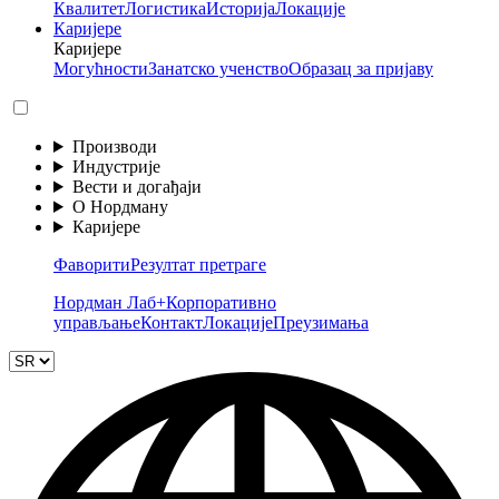
Квалитет
Логистика
Историја
Локације
Каријере
Каријере
Могућности
Занатско ученство
Образац за пријаву
Производи
Индустрије
Вести и догађаји
О Нордману
Каријере
Фаворити
Резултат претраге
Нордман Лаб+
Корпоративно
управљање
Контакт
Локације
Преузимања