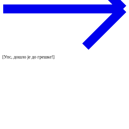
[Упс, дошло је до грешке!]