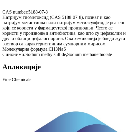
CAS number:
5188-07-8
Натријум тиометоксид (CAS 5188-07-8), познат и као
натријум метантиолат или натријум метилсулфид, је реагенс
који се користи у фармацеутској производњи. Често се
користи у производњи антибиотика, као што су цефазолин и
други облици цефалоспорина. Ова хемикалија је бледо жута
раствор са карактеристичним сумпорним мирисом.
Молекуларна формула:
CH3NaS
Синоними:
Sodium methylsulfide,Sodium methanethiolate
Апликације
Fine Chemicals