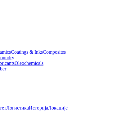
amics
Coatings & Inks
Composites
oundry
bricants
Oleochemicals
ber
тет
Логистика
Историја
Локације