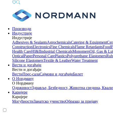
Производи
Индустрије
Индустрије
Adhesives & Sealants
Agrochemicals
Catering & Equipment
Cer
Construction
Electronics
Fine Chemicals
Flame Retardants
Food
F
Health Care
HI&I
Industrial Chemicals
Monomers
Oil, Gas & Lu
Optical
Paper
Personal Care
Plastics
Polyurethane Elastomers
Rub
Silicone Elastomers
Textile & Leather
Water Treatment
Вести и догађаји
Вести и догађаји
Вести
Прес-сала
Сајмови и догађаји
Билет
О Нордману
О Нордману
Одрживост
Здравље, Безбедност, Животна средина, Квали
Каријере
Каријере
Могућности
Занатско ученство
Образац за пријаву