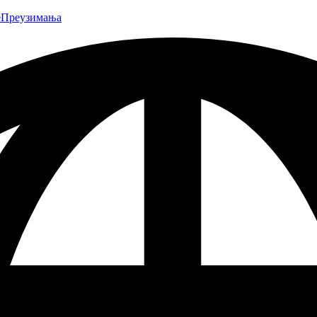
е
Преузимања