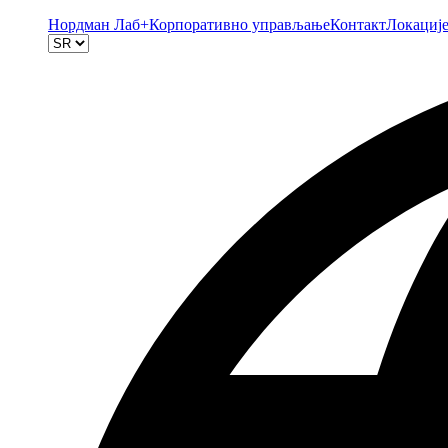
Нордман Лаб+
Корпоративно управљање
Контакт
Локациј