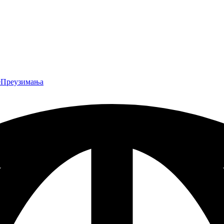
е
Преузимања