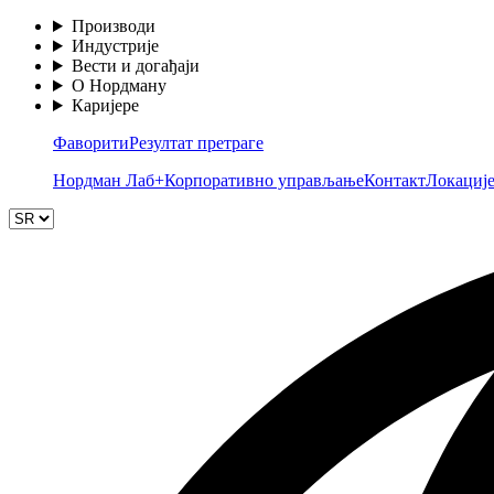
Производи
Индустрије
Вести и догађаји
О Нордману
Каријере
Фаворити
Резултат претраге
Нордман Лаб+
Корпоративно управљање
Контакт
Локациј