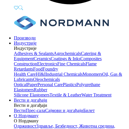
Производи
Индустрије
Индустрије
Adhesives & Sealants
Agrochemicals
Catering &
Equipment
Ceramics
Coatings & Inks
Composites
Construction
Electronics
Fine Chemicals
Flame
Retardants
Food
Foundry
Health Care
HI&I
Industrial Chemicals
Monomers
Oil, Gas &
Lubricants
Oleochemicals
Optical
Paper
Personal Care
Plastics
Polyurethane
Elastomers
Rubber
Silicone Elastomers
Textile & Leather
Water Treatment
Вести и догађаји
Вести и догађаји
Вести
Прес-сала
Сајмови и догађаји
Билет
О Нордману
О Нордману
Одрживост
Здравље, Безбедност, Животна средина,