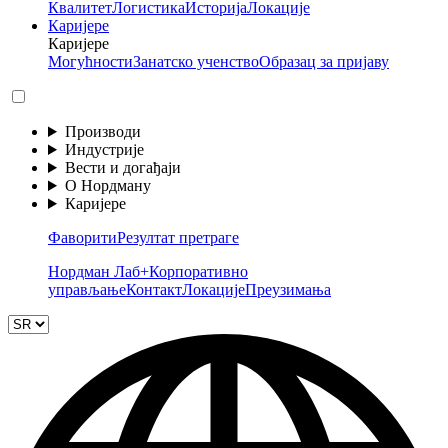
Квалитет
Логистика
Историја
Локације
Каријере
Каријере
Могућности
Занатско ученство
Образац за пријаву
Производи
Индустрије
Вести и догађаји
О Нордману
Каријере
Фаворити
Резултат претраге
Нордман Лаб+
Корпоративно
управљање
Контакт
Локације
Преузимања