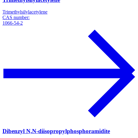
Trimethylsilylacetylene
CAS number:
1066-54-2
Dibenzyl N,N-diisopropylphosphoramidite