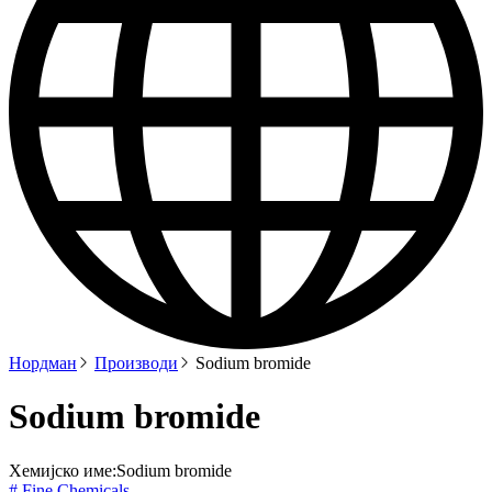
Нордман
Производи
Sodium bromide
Sodium bromide
Хемијско име:
Sodium bromide
# Fine Chemicals