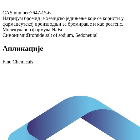
CAS number:
7647-15-6
Натријум бромид је хемијско једињење које се користи у
фармацеутској производњи за бромирање и као реагенс.
Молекуларна формула:
NaBr
Синоними:
Bromide salt of sodium, Sedoneural
Апликације
Fine Chemicals