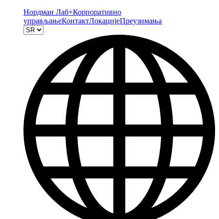
Нордман Лаб+
Корпоративно
управљање
Контакт
Локације
Преузимања