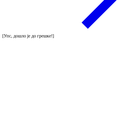
[Упс, дошло је до грешке!]