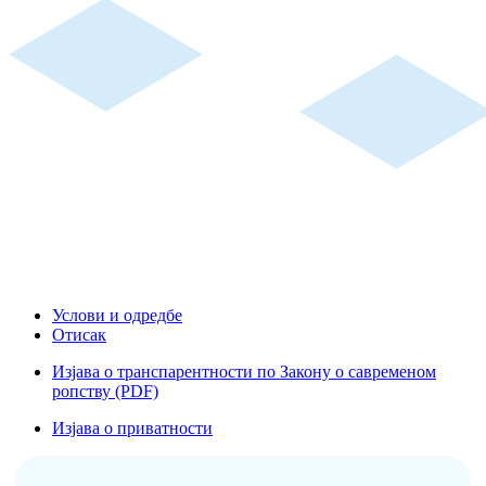
Услови и одредбе
Отисак
Изјава о транспарентности по Закону о савременом
ропству (PDF)
Изјава о приватности