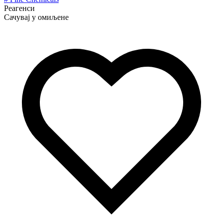
Реагенси
Сачувај у омиљене