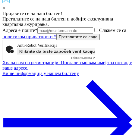
×
Пријавите се на наш билтен!
Претплатите се на наш билтен и добијте ексклузивна
квартална ажурирања.
Адреса е-поште*
Слажем се са
политиком приватности.*
Anti-Robot Verifikacija
Kliknite da biste započeli verifikaciju
Friendly
Captcha ⇗
Хвала вам на регистрацији. Послали смо вам имејл за потврду
ваше адресе.
Више информација у нашем билтену