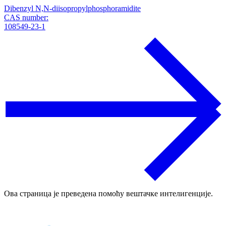
Dibenzyl N,N-diisopropylphosphoramidite
CAS number:
108549-23-1
Ова страница је преведена помоћу вештачке интелигенције.