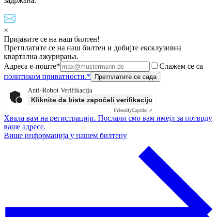
задржана.
×
Пријавите се на наш билтен!
Претплатите се на наш билтен и добијте ексклузивна
квартална ажурирања.
Адреса е-поште*
Слажем се са
политиком приватности.*
Anti-Robot Verifikacija
Kliknite da biste započeli verifikaciju
Friendly
Captcha ⇗
Хвала вам на регистрацији. Послали смо вам имејл за потврду
ваше адресе.
Више информација у нашем билтену