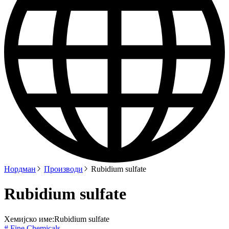
Нордман
Производи
Rubidium sulfate
Rubidium sulfate
Хемијско име:
Rubidium sulfate
# Fine Chemicals