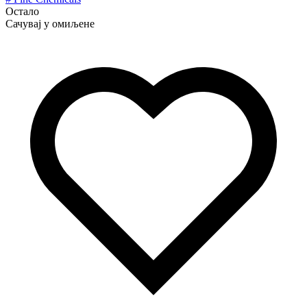
Остало
Сачувај у омиљене