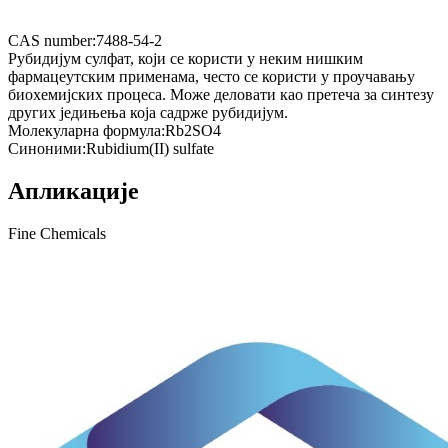
CAS number:
7488-54-2
Рубидијум сулфат, који се користи у неким нишким
фармацеутским применама, често се користи у проучавању
биохемијских процеса. Може деловати као претеча за синтезу
других једињења која садрже рубидијум.
Молекуларна формула:
Rb2SO4
Синоними:
Rubidium(II) sulfate
Апликације
Fine Chemicals