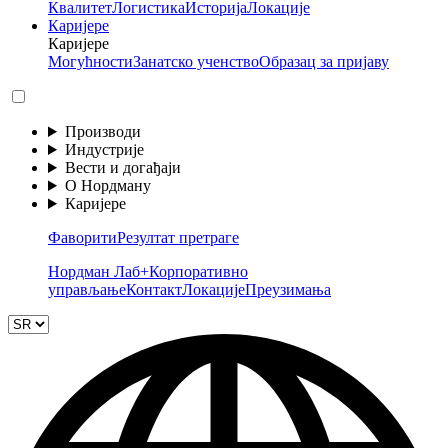
Квалитет
Логистика
Историја
Локације
Каријере
Каријере
Могућности
Занатско ученство
Образац за пријаву
Производи
Индустрије
Вести и догађаји
О Нордману
Каријере
Фаворити
Резултат претраге
Нордман Лаб+
Корпоративно
управљање
Контакт
Локације
Преузимања