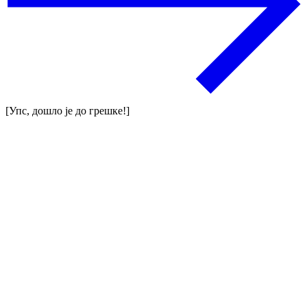
[Упс, дошло је до грешке!]