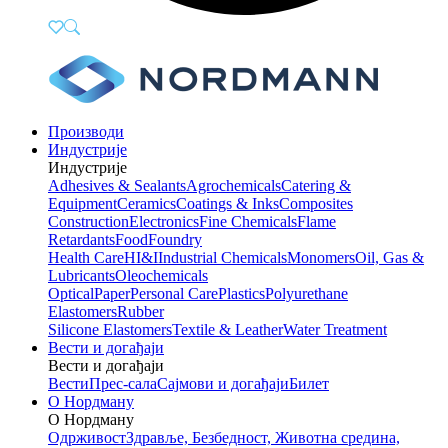
Производи
Индустрије
Индустрије
Adhesives & Sealants
Agrochemicals
Catering &
Equipment
Ceramics
Coatings & Inks
Composites
Construction
Electronics
Fine Chemicals
Flame
Retardants
Food
Foundry
Health Care
HI&I
Industrial Chemicals
Monomers
Oil, Gas &
Lubricants
Oleochemicals
Optical
Paper
Personal Care
Plastics
Polyurethane
Elastomers
Rubber
Silicone Elastomers
Textile & Leather
Water Treatment
Вести и догађаји
Вести и догађаји
Вести
Прес-сала
Сајмови и догађаји
Билет
О Нордману
О Нордману
Одрживост
Здравље, Безбедност, Животна средина,