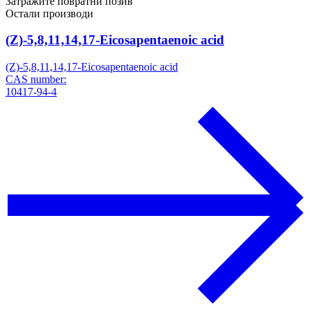
Затражите повратни позив
Остали производи
(Z)-5,8,11,14,17-Eicosapentaenoic acid
(Z)-5,8,11,14,17-Eicosapentaenoic acid
CAS number:
10417-94-4