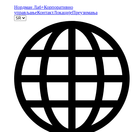
Нордман Лаб+
Корпоративно
управљање
Контакт
Локације
Преузимања