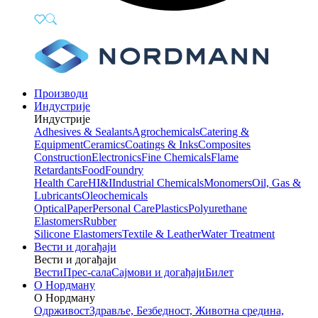
Производи
Индустрије
Индустрије
Adhesives & Sealants
Agrochemicals
Catering &
Equipment
Ceramics
Coatings & Inks
Composites
Construction
Electronics
Fine Chemicals
Flame
Retardants
Food
Foundry
Health Care
HI&I
Industrial Chemicals
Monomers
Oil, Gas &
Lubricants
Oleochemicals
Optical
Paper
Personal Care
Plastics
Polyurethane
Elastomers
Rubber
Silicone Elastomers
Textile & Leather
Water Treatment
Вести и догађаји
Вести и догађаји
Вести
Прес-сала
Сајмови и догађаји
Билет
О Нордману
О Нордману
Одрживост
Здравље, Безбедност, Животна средина,