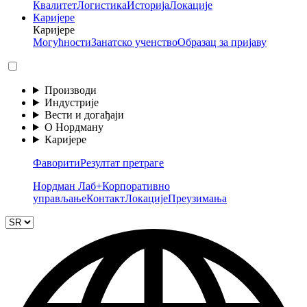
Квалитет
Логистика
Историја
Локације
Каријере
Каријере
Могућности
Занатско ученство
Образац за пријаву
Производи
Индустрије
Вести и догађаји
О Нордману
Каријере
Фаворити
Резултат претраге
Нордман Лаб+
Корпоративно
управљање
Контакт
Локације
Преузимања