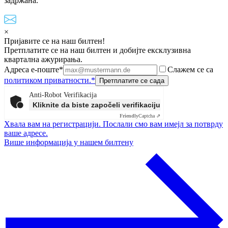
задржана.
×
Пријавите се на наш билтен!
Претплатите се на наш билтен и добијте ексклузивна
квартална ажурирања.
Адреса е-поште*
Слажем се са
политиком приватности.*
Anti-Robot Verifikacija
Kliknite da biste započeli verifikaciju
Friendly
Captcha ⇗
Хвала вам на регистрацији. Послали смо вам имејл за потврду
ваше адресе.
Више информација у нашем билтену