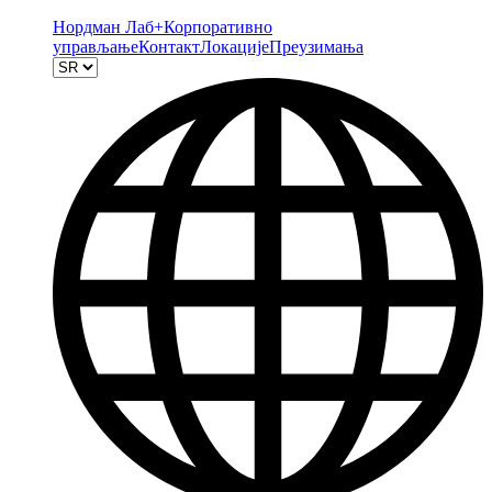
Нордман Лаб+
Корпоративно
управљање
Контакт
Локације
Преузимања