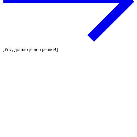
[Упс, дошло је до грешке!]