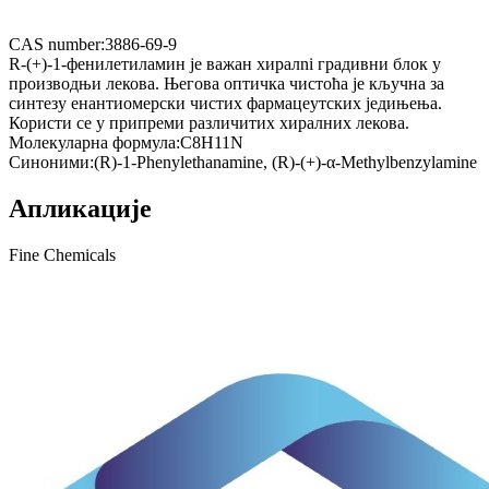
CAS number:
3886-69-9
R-(+)-1-фенилетиламин је важан хиралni градивни блок у
производњи лекова. Његова оптичка чистоћа је кључна за
синтезу енантиомерски чистих фармацеутских једињења.
Користи се у припреми различитих хиралних лекова.
Молекуларна формула:
C8H11N
Синоними:
(R)-1-Phenylethanamine, (R)-(+)-α-Methylbenzylamine
Апликације
Fine Chemicals