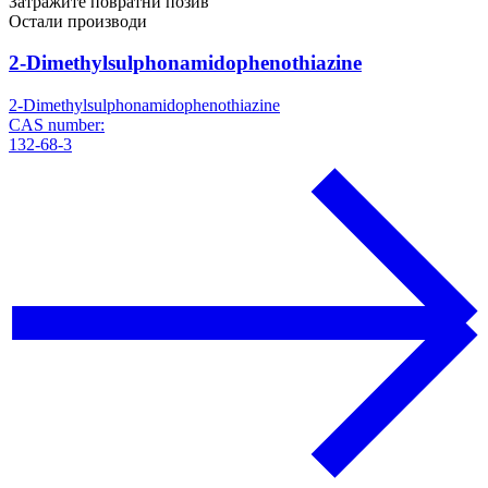
Затражите повратни позив
Остали производи
2-Dimethylsulphonamidophenothiazine
2-Dimethylsulphonamidophenothiazine
CAS number:
132-68-3