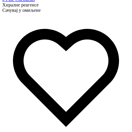
Хиралне реагенсе
Сачувај у омиљене