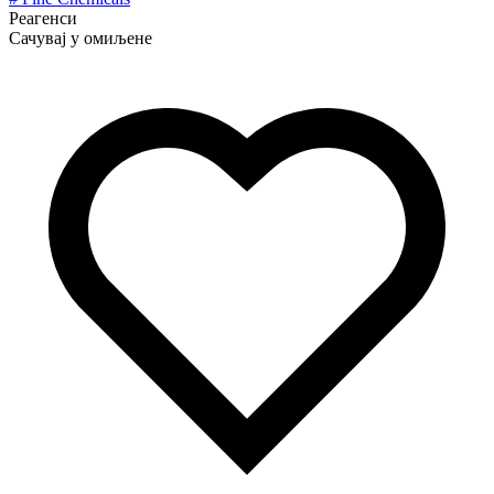
Реагенси
Сачувај у омиљене