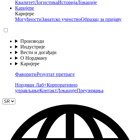
Квалитет
Логистика
Историја
Локације
Каријере
Каријере
Могућности
Занатско ученство
Образац за пријаву
Производи
Индустрије
Вести и догађаји
О Нордману
Каријере
Фаворити
Резултат претраге
Нордман Лаб+
Корпоративно
управљање
Контакт
Локације
Преузимања