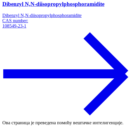
Dibenzyl N,N-diisopropylphosphoramidite
Dibenzyl N,N-diisopropylphosphoramidite
CAS number:
108549-23-1
Ова страница је преведена помоћу вештачке интелигенције.