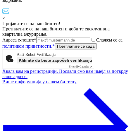
задржана.
×
Пријавите се на наш билтен!
Претплатите се на наш билтен и добијте ексклузивна
квартална ажурирања.
Адреса е-поште*
Слажем се са
политиком приватности.*
Anti-Robot Verifikacija
Kliknite da biste započeli verifikaciju
Friendly
Captcha ⇗
Хвала вам на регистрацији. Послали смо вам имејл за потврду
ваше адресе.
Више информација у нашем билтену