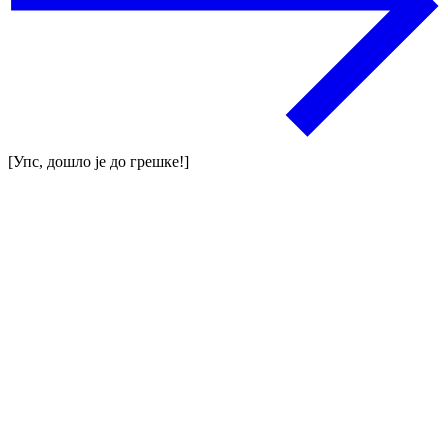
[Упс, дошло је до грешке!]