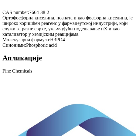
CAS number:
7664-38-2
Ортофосфорна киселина, позната и као фосфорна киселина, је
широко коришћен реагенс у фармацеутској индустрији, који
служи за разне сврхе, укључујући подешавање пХ и као
катализатор у хемијским реакцијама.
Молекуларна формула:
H3PO4
Синоними:
Phosphoric acid
Апликације
Fine Chemicals