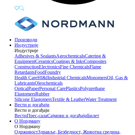
Производи
Индустрије
Индустрије
Adhesives & Sealants
Agrochemicals
Catering &
Equipment
Ceramics
Coatings & Inks
Composites
Construction
Electronics
Fine Chemicals
Flame
Retardants
Food
Foundry
Health Care
HI&I
Industrial Chemicals
Monomers
Oil, Gas &
Lubricants
Oleochemicals
Optical
Paper
Personal Care
Plastics
Polyurethane
Elastomers
Rubber
Silicone Elastomers
Textile & Leather
Water Treatment
Вести и догађаји
Вести и догађаји
Вести
Прес-сала
Сајмови и догађаји
Билет
О Нордману
О Нордману
Одрживост
Здравље, Безбедност, Животна средина,