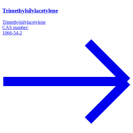
Trimethylsilylacetylene
Trimethylsilylacetylene
CAS number:
1066-54-2