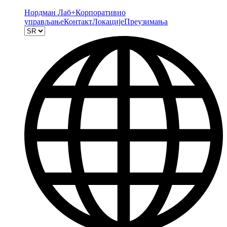
Нордман Лаб+
Корпоративно
управљање
Контакт
Локације
Преузимања