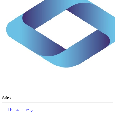
Sales
Пошаљи имејл