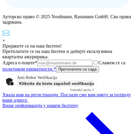
Ауторско право © 2025 Nordmann, Rassmann GmbH. Сва права
задржана.
×
Пријавите се на наш билтен!
Претплатите се на наш билтен и добијте ексклузивна
квартална ажурирања.
Адреса е-поште*
Слажем се са
политиком приватности.*
Anti-Robot Verifikacija
Kliknite da biste započeli verifikaciju
Friendly
Captcha ⇗
Хвала вам на регистрацији. Послали смо вам имејл за потврду
ваше адресе.
Више информација у нашем билтену