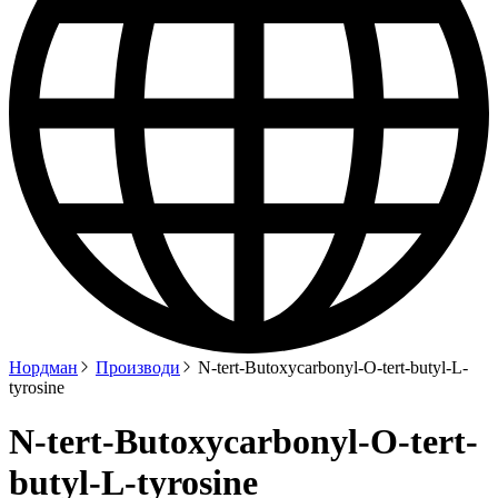
Нордман
Производи
N-tert-Butoxycarbonyl-O-tert-butyl-L-
tyrosine
N-tert-Butoxycarbonyl-O-tert-
butyl-L-tyrosine