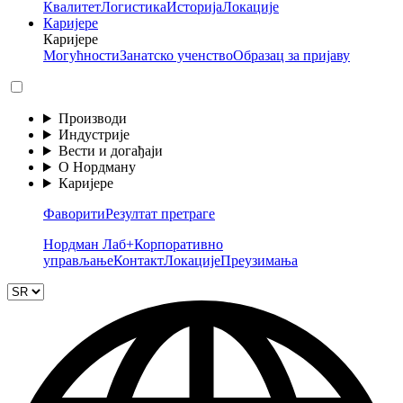
Квалитет
Логистика
Историја
Локације
Каријере
Каријере
Могућности
Занатско ученство
Образац за пријаву
Производи
Индустрије
Вести и догађаји
О Нордману
Каријере
Фаворити
Резултат претраге
Нордман Лаб+
Корпоративно
управљање
Контакт
Локације
Преузимања