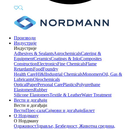
Производи
Индустрије
Индустрије
Adhesives & Sealants
Agrochemicals
Catering &
Equipment
Ceramics
Coatings & Inks
Composites
Construction
Electronics
Fine Chemicals
Flame
Retardants
Food
Foundry
Health Care
HI&I
Industrial Chemicals
Monomers
Oil, Gas &
Lubricants
Oleochemicals
Optical
Paper
Personal Care
Plastics
Polyurethane
Elastomers
Rubber
Silicone Elastomers
Textile & Leather
Water Treatment
Вести и догађаји
Вести и догађаји
Вести
Прес-сала
Сајмови и догађаји
Билет
О Нордману
О Нордману
Одрживост
Здравље, Безбедност, Животна средина,