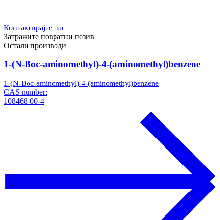
Контактирајте нас
Затражите повратни позив
Остали производи
1-(N-Boc-aminomethyl)-4-(aminomethyl)benzene
1-(N-Boc-aminomethyl)-4-(aminomethyl)benzene
CAS number:
108468-00-4