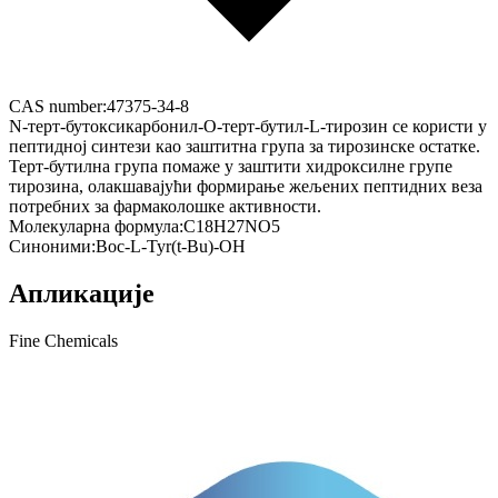
CAS number:
47375-34-8
N-терт-бутоксикарбонил-O-терт-бутил-L-тирозин се користи у
пептидној синтези као заштитна група за тирозинске остатке.
Терт-бутилна група помаже у заштити хидроксилне групе
тирозина, олакшавајући формирање жељених пептидних веза
потребних за фармаколошке активности.
Молекуларна формула:
C18H27NO5
Синоними:
Boc-L-Tyr(t-Bu)-OH
Апликације
Fine Chemicals