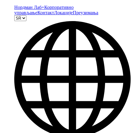
Нордман Лаб+
Корпоративно
управљање
Контакт
Локације
Преузимања