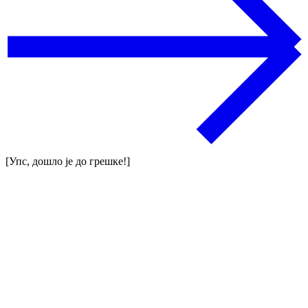
[Упс, дошло је до грешке!]