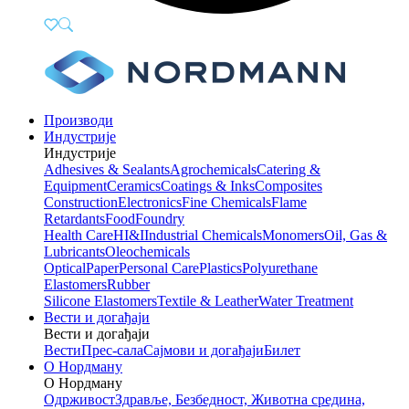
Производи
Индустрије
Индустрије
Adhesives & Sealants
Agrochemicals
Catering &
Equipment
Ceramics
Coatings & Inks
Composites
Construction
Electronics
Fine Chemicals
Flame
Retardants
Food
Foundry
Health Care
HI&I
Industrial Chemicals
Monomers
Oil, Gas &
Lubricants
Oleochemicals
Optical
Paper
Personal Care
Plastics
Polyurethane
Elastomers
Rubber
Silicone Elastomers
Textile & Leather
Water Treatment
Вести и догађаји
Вести и догађаји
Вести
Прес-сала
Сајмови и догађаји
Билет
О Нордману
О Нордману
Одрживост
Здравље, Безбедност, Животна средина,