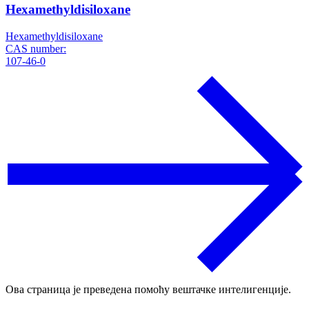
Hexamethyldisiloxane
Hexamethyldisiloxane
CAS number:
107-46-0
Ова страница је преведена помоћу вештачке интелигенције.