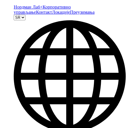
Нордман Лаб+
Корпоративно
управљање
Контакт
Локације
Преузимања