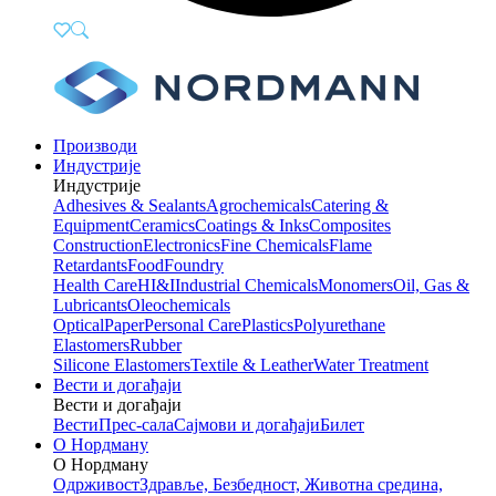
Производи
Индустрије
Индустрије
Adhesives & Sealants
Agrochemicals
Catering &
Equipment
Ceramics
Coatings & Inks
Composites
Construction
Electronics
Fine Chemicals
Flame
Retardants
Food
Foundry
Health Care
HI&I
Industrial Chemicals
Monomers
Oil, Gas &
Lubricants
Oleochemicals
Optical
Paper
Personal Care
Plastics
Polyurethane
Elastomers
Rubber
Silicone Elastomers
Textile & Leather
Water Treatment
Вести и догађаји
Вести и догађаји
Вести
Прес-сала
Сајмови и догађаји
Билет
О Нордману
О Нордману
Одрживост
Здравље, Безбедност, Животна средина,