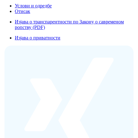
Услови и одредбе
Отисак
Изјава о транспарентности по Закону о савременом
ропству (PDF)
Изјава о приватности