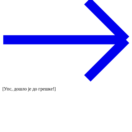
[Упс, дошло је до грешке!]