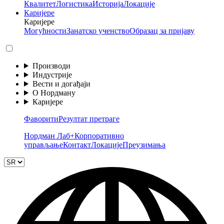
Квалитет
Логистика
Историја
Локације
Каријере
Каријере
Могућности
Занатско ученство
Образац за пријаву
Производи
Индустрије
Вести и догађаји
О Нордману
Каријере
Фаворити
Резултат претраге
Нордман Лаб+
Корпоративно
управљање
Контакт
Локације
Преузимања