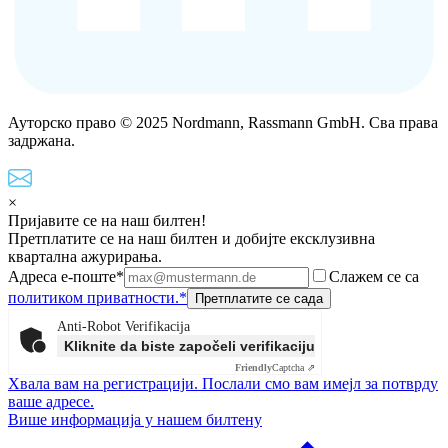
Ауторско право © 2025 Nordmann, Rassmann GmbH. Сва права
задржана.
×
Пријавите се на наш билтен!
Претплатите се на наш билтен и добијте ексклузивна
квартална ажурирања.
Адреса е-поште*
Слажем се са
политиком приватности.*
Anti-Robot Verifikacija
Kliknite da biste započeli verifikaciju
Friendly
Captcha ⇗
Хвала вам на регистрацији. Послали смо вам имејл за потврду
ваше адресе.
Више информација у нашем билтену