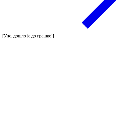
[Упс, дошло је до грешке!]