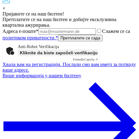
×
Пријавите се на наш билтен!
Претплатите се на наш билтен и добијте ексклузивна
квартална ажурирања.
Адреса е-поште*
Слажем се са
политиком приватности.*
Anti-Robot Verifikacija
Kliknite da biste započeli verifikaciju
Friendly
Captcha ⇗
Хвала вам на регистрацији. Послали смо вам имејл за потврду
ваше адресе.
Више информација у нашем билтену