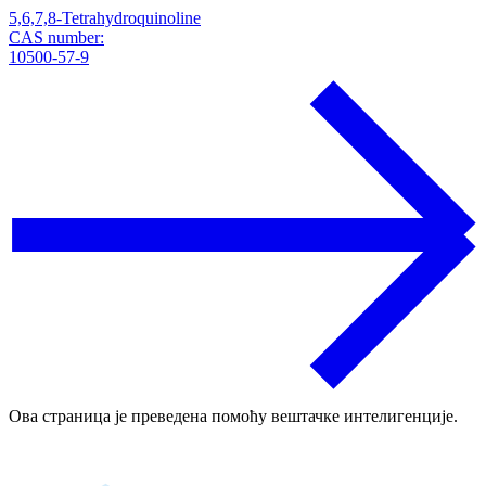
5,6,7,8-Tetrahydroquinoline
CAS number:
10500-57-9
Ова страница је преведена помоћу вештачке интелигенције.