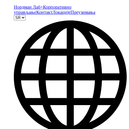
Нордман Лаб+
Корпоративно
управљање
Контакт
Локације
Преузимања