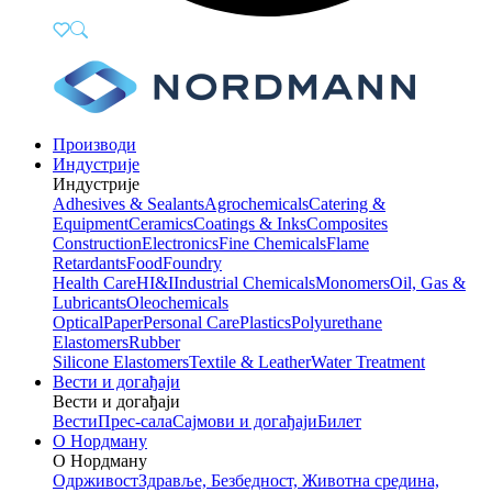
Производи
Индустрије
Индустрије
Adhesives & Sealants
Agrochemicals
Catering &
Equipment
Ceramics
Coatings & Inks
Composites
Construction
Electronics
Fine Chemicals
Flame
Retardants
Food
Foundry
Health Care
HI&I
Industrial Chemicals
Monomers
Oil, Gas &
Lubricants
Oleochemicals
Optical
Paper
Personal Care
Plastics
Polyurethane
Elastomers
Rubber
Silicone Elastomers
Textile & Leather
Water Treatment
Вести и догађаји
Вести и догађаји
Вести
Прес-сала
Сајмови и догађаји
Билет
О Нордману
О Нордману
Одрживост
Здравље, Безбедност, Животна средина,