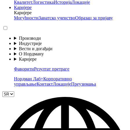
Квалитет
Логистика
Историја
Локације
Каријере
Каријере
Могућности
Занатско ученство
Образац за пријаву
Производи
Индустрије
Вести и догађаји
О Нордману
Каријере
Фаворити
Резултат претраге
Нордман Лаб+
Корпоративно
управљање
Контакт
Локације
Преузимања