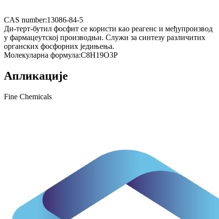
CAS number:
13086-84-5
Ди-терт-бутил фосфит се користи као реагенс и међупроизвод
у фармацеутској производњи. Служи за синтезу различитих
органских фосфорних једињења.
Молекуларна формула:
C8H19O3P
Апликације
Fine Chemicals