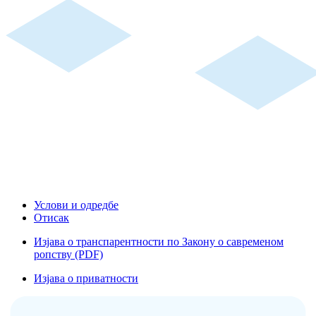
Услови и одредбе
Отисак
Изјава о транспарентности по Закону о савременом
ропству (PDF)
Изјава о приватности