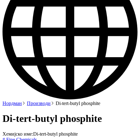
Нордман
Производи
Di-tert-butyl phosphite
Di-tert-butyl phosphite
Хемијско име:
Di-tert-butyl phosphite
# Fine Chemicals