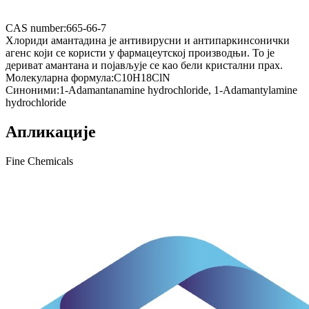
CAS number:
665-66-7
Хлориди амантадина је антивирусни и антипаркинсонички
агенс који се користи у фармацеутској производњи. То је
дериват амантана и појављује се као бели кристални прах.
Молекуларна формула:
C10H18ClN
Синоними:
1-Adamantanamine hydrochloride, 1-Adamantylamine
hydrochloride
Апликације
Fine Chemicals