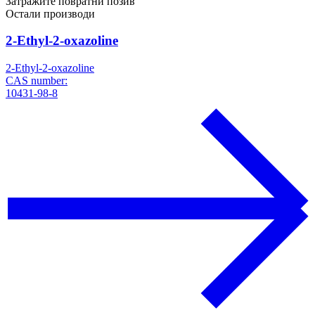
Затражите повратни позив
Остали производи
2-Ethyl-2-oxazoline
2-Ethyl-2-oxazoline
CAS number:
10431-98-8