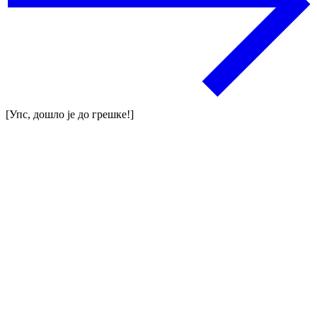
[Упс, дошло је до грешке!]