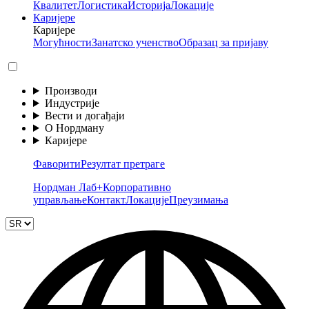
Квалитет
Логистика
Историја
Локације
Каријере
Каријере
Могућности
Занатско ученство
Образац за пријаву
Производи
Индустрије
Вести и догађаји
О Нордману
Каријере
Фаворити
Резултат претраге
Нордман Лаб+
Корпоративно
управљање
Контакт
Локације
Преузимања