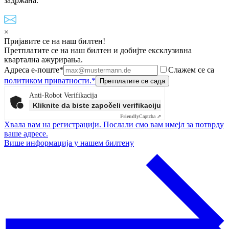
задржана.
×
Пријавите се на наш билтен!
Претплатите се на наш билтен и добијте ексклузивна
квартална ажурирања.
Адреса е-поште*
Слажем се са
политиком приватности.*
Anti-Robot Verifikacija
Kliknite da biste započeli verifikaciju
Friendly
Captcha ⇗
Хвала вам на регистрацији. Послали смо вам имејл за потврду
ваше адресе.
Више информација у нашем билтену