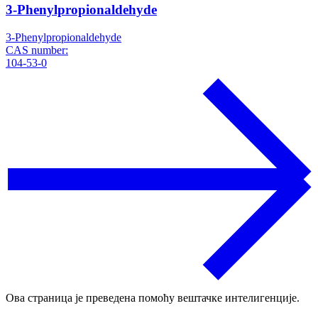
3-Phenylpropionaldehyde
3-Phenylpropionaldehyde
CAS number:
104-53-0
Ова страница је преведена помоћу вештачке интелигенције.