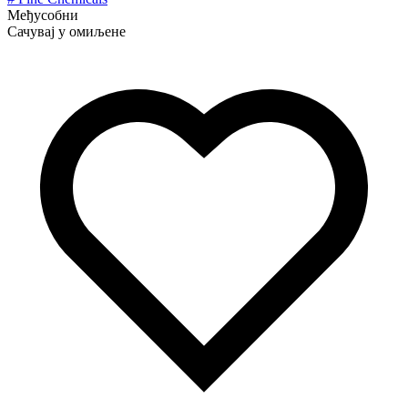
Међусобни
Сачувај у омиљене