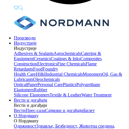
Производи
Индустрије
Индустрије
Adhesives & Sealants
Agrochemicals
Catering &
Equipment
Ceramics
Coatings & Inks
Composites
Construction
Electronics
Fine Chemicals
Flame
Retardants
Food
Foundry
Health Care
HI&I
Industrial Chemicals
Monomers
Oil, Gas &
Lubricants
Oleochemicals
Optical
Paper
Personal Care
Plastics
Polyurethane
Elastomers
Rubber
Silicone Elastomers
Textile & Leather
Water Treatment
Вести и догађаји
Вести и догађаји
Вести
Прес-сала
Сајмови и догађаји
Билет
О Нордману
О Нордману
Одрживост
Здравље, Безбедност, Животна средина,