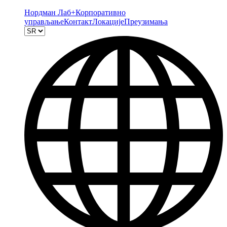
Нордман Лаб+
Корпоративно
управљање
Контакт
Локације
Преузимања