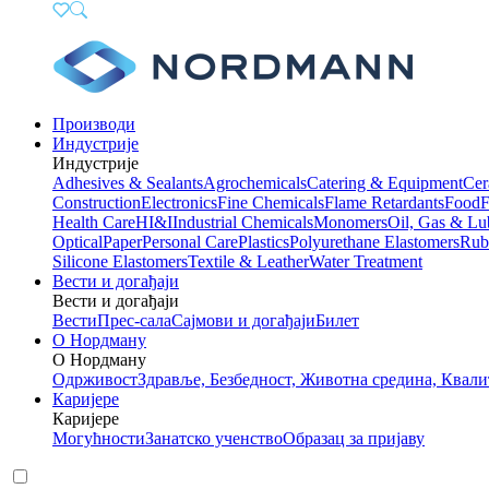
Производи
Индустрије
Индустрије
Adhesives & Sealants
Agrochemicals
Catering & Equipment
Cer
Construction
Electronics
Fine Chemicals
Flame Retardants
Food
F
Health Care
HI&I
Industrial Chemicals
Monomers
Oil, Gas & Lu
Optical
Paper
Personal Care
Plastics
Polyurethane Elastomers
Rub
Silicone Elastomers
Textile & Leather
Water Treatment
Вести и догађаји
Вести и догађаји
Вести
Прес-сала
Сајмови и догађаји
Билет
О Нордману
О Нордману
Одрживост
Здравље, Безбедност, Животна средина, Квали
Каријере
Каријере
Могућности
Занатско ученство
Образац за пријаву