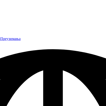
е
Преузимања