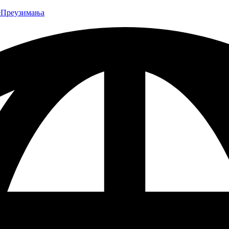
е
Преузимања