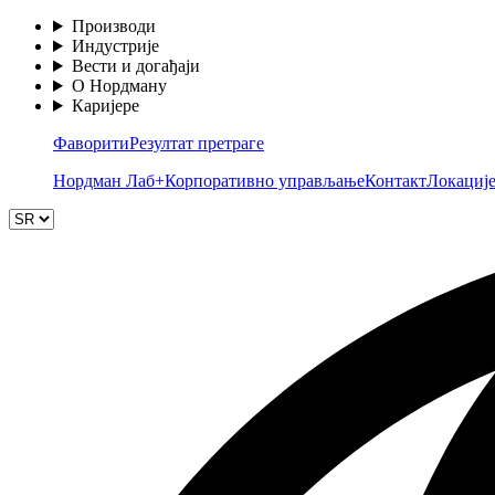
Производи
Индустрије
Вести и догађаји
О Нордману
Каријере
Фаворити
Резултат претраге
Нордман Лаб+
Корпоративно управљање
Контакт
Локациј