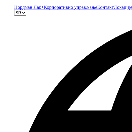
Нордман Лаб+
Корпоративно управљање
Контакт
Локациј