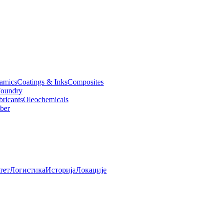
amics
Coatings & Inks
Composites
oundry
bricants
Oleochemicals
ber
тет
Логистика
Историја
Локације