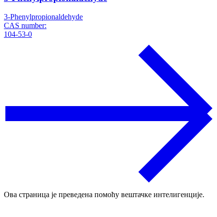
3-Phenylpropionaldehyde
CAS number:
104-53-0
Ова страница је преведена помоћу вештачке интелигенције.