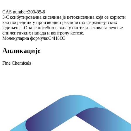
CAS number:
300-85-6
3-Оксибутировачна киселина је кетокиселина која се користи
као посредник у производњи различитих фармацеутских
једињења. Она је посебно важна у синтези лекова за лечење
епилептичких напада и контролу кетозе.
Молекуларна формула:
C4H8O3
Апликације
Fine Chemicals