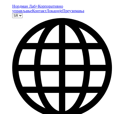
Нордман Лаб+
Корпоративно
управљање
Контакт
Локације
Преузимања