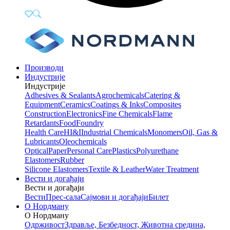
Производи
Индустрије
Индустрије
Adhesives & Sealants
Agrochemicals
Catering &
Equipment
Ceramics
Coatings & Inks
Composites
Construction
Electronics
Fine Chemicals
Flame
Retardants
Food
Foundry
Health Care
HI&I
Industrial Chemicals
Monomers
Oil, Gas &
Lubricants
Oleochemicals
Optical
Paper
Personal Care
Plastics
Polyurethane
Elastomers
Rubber
Silicone Elastomers
Textile & Leather
Water Treatment
Вести и догађаји
Вести и догађаји
Вести
Прес-сала
Сајмови и догађаји
Билет
О Нордману
О Нордману
Одрживост
Здравље, Безбедност, Животна средина,