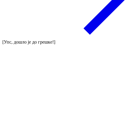
[Упс, дошло је до грешке!]