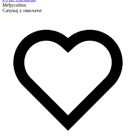
Међусобни
Сачувај у омиљене