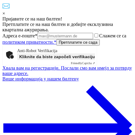
×
Пријавите се на наш билтен!
Претплатите се на наш билтен и добијте ексклузивна
квартална ажурирања.
Адреса е-поште*
Слажем се са
политиком приватности.*
Anti-Robot Verifikacija
Kliknite da biste započeli verifikaciju
Friendly
Captcha ⇗
Хвала вам на регистрацији. Послали смо вам имејл за потврду
ваше адресе.
Више информација у нашем билтену