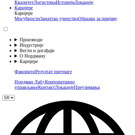
Квалитет
Логистика
Историја
Локације
Каријере
Каријере
Могућности
Занатско ученство
Образац за пријаву
Производи
Индустрије
Вести и догађаји
О Нордману
Каријере
Фаворити
Резултат претраге
Нордман Лаб+
Корпоративно
управљање
Контакт
Локације
Преузимања