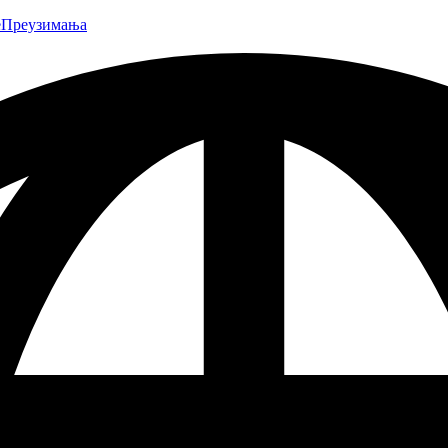
е
Преузимања