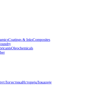
amics
Coatings & Inks
Composites
oundry
bricants
Oleochemicals
ber
тет
Логистика
Историја
Локације