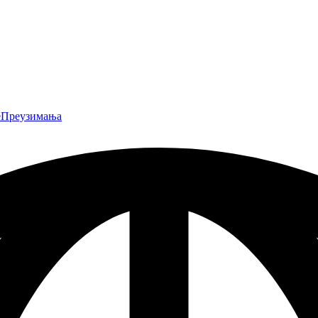
е
Преузимања