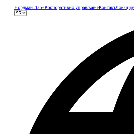
Нордман Лаб+
Корпоративно управљање
Контакт
Локациј