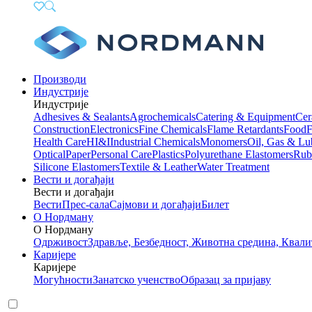
Производи
Индустрије
Индустрије
Adhesives & Sealants
Agrochemicals
Catering & Equipment
Cer
Construction
Electronics
Fine Chemicals
Flame Retardants
Food
F
Health Care
HI&I
Industrial Chemicals
Monomers
Oil, Gas & Lu
Optical
Paper
Personal Care
Plastics
Polyurethane Elastomers
Rub
Silicone Elastomers
Textile & Leather
Water Treatment
Вести и догађаји
Вести и догађаји
Вести
Прес-сала
Сајмови и догађаји
Билет
О Нордману
О Нордману
Одрживост
Здравље, Безбедност, Животна средина, Квали
Каријере
Каријере
Могућности
Занатско ученство
Образац за пријаву