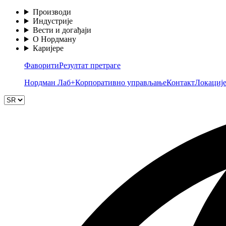
Производи
Индустрије
Вести и догађаји
О Нордману
Каријере
Фаворити
Резултат претраге
Нордман Лаб+
Корпоративно управљање
Контакт
Локациј