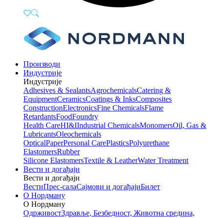
Производи
Индустрије
Индустрије
Adhesives & Sealants
Agrochemicals
Catering &
Equipment
Ceramics
Coatings & Inks
Composites
Construction
Electronics
Fine Chemicals
Flame
Retardants
Food
Foundry
Health Care
HI&I
Industrial Chemicals
Monomers
Oil, Gas &
Lubricants
Oleochemicals
Optical
Paper
Personal Care
Plastics
Polyurethane
Elastomers
Rubber
Silicone Elastomers
Textile & Leather
Water Treatment
Вести и догађаји
Вести и догађаји
Вести
Прес-сала
Сајмови и догађаји
Билет
О Нордману
О Нордману
Одрживост
Здравље, Безбедност, Животна средина,