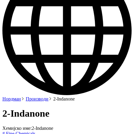
Нордман
Производи
2-Indanone
2-Indanone
Хемијско име:
2-Indanone
# Fine Chemicals