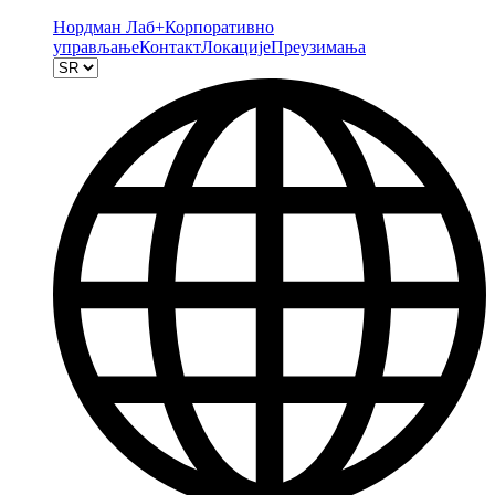
Нордман Лаб+
Корпоративно
управљање
Контакт
Локације
Преузимања