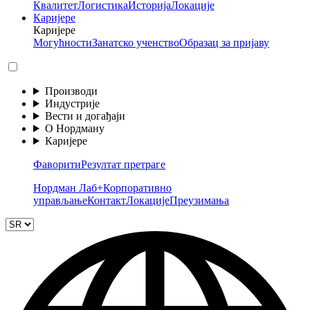
Квалитет
Логистика
Историја
Локације
Каријере
Каријере
Могућности
Занатско ученство
Образац за пријаву
Производи
Индустрије
Вести и догађаји
О Нордману
Каријере
Фаворити
Резултат претраге
Нордман Лаб+
Корпоративно
управљање
Контакт
Локације
Преузимања