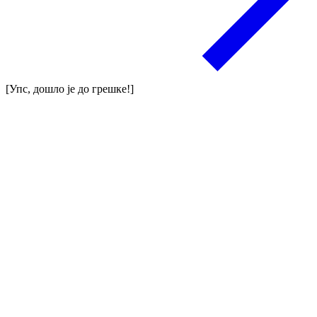
[Упс, дошло је до грешке!]