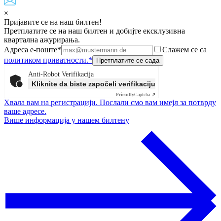
×
Пријавите се на наш билтен!
Претплатите се на наш билтен и добијте ексклузивна
квартална ажурирања.
Адреса е-поште*
Слажем се са
политиком приватности.*
Anti-Robot Verifikacija
Kliknite da biste započeli verifikaciju
Friendly
Captcha ⇗
Хвала вам на регистрацији. Послали смо вам имејл за потврду
ваше адресе.
Више информација у нашем билтену