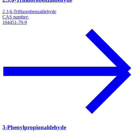
2,3,6-Trifluorobenzaldehyde
CAS number:
104451-70-9
3-Phenylpropionaldehyde