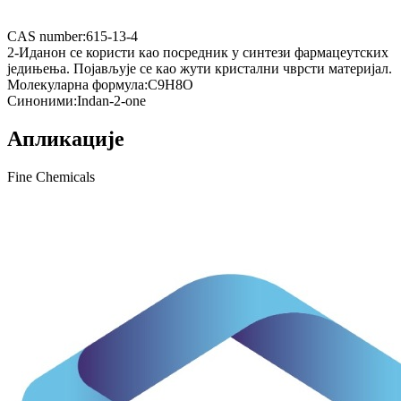
CAS number:
615-13-4
2-Иданон се користи као посредник у синтези фармацеутских
једињења. Појављује се као жути кристални чврсти материјал.
Молекуларна формула:
C9H8O
Синоними:
Indan-2-one
Апликације
Fine Chemicals