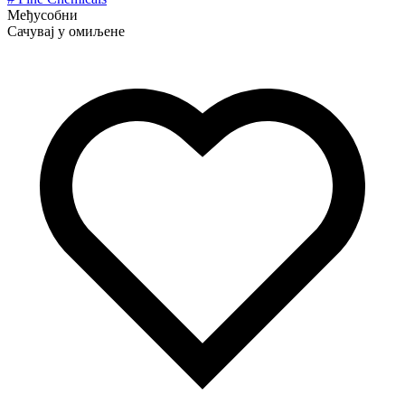
Међусобни
Сачувај у омиљене