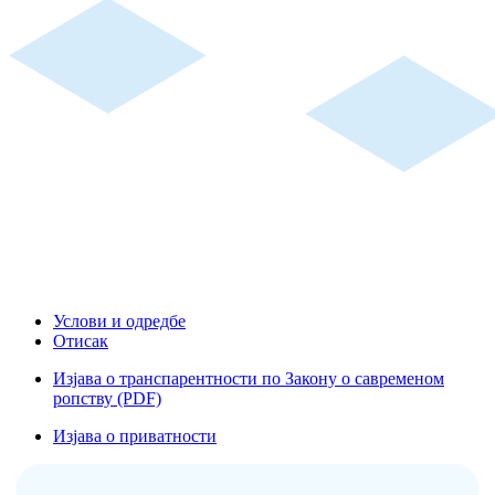
Услови и одредбе
Отисак
Изјава о транспарентности по Закону о савременом
ропству (PDF)
Изјава о приватности