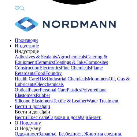
Производи
Индустрије
Индустрије
Adhesives & Sealants
Agrochemicals
Catering &
Equipment
Ceramics
Coatings & Inks
Composites
Construction
Electronics
Fine Chemicals
Flame
Retardants
Food
Foundry
Health Care
HI&I
Industrial Chemicals
Monomers
Oil, Gas &
Lubricants
Oleochemicals
Optical
Paper
Personal Care
Plastics
Polyurethane
Elastomers
Rubber
Silicone Elastomers
Textile & Leather
Water Treatment
Вести и догађаји
Вести и догађаји
Вести
Прес-сала
Сајмови и догађаји
Билет
О Нордману
О Нордману
Одрживост
Здравље, Безбедност, Животна средина,