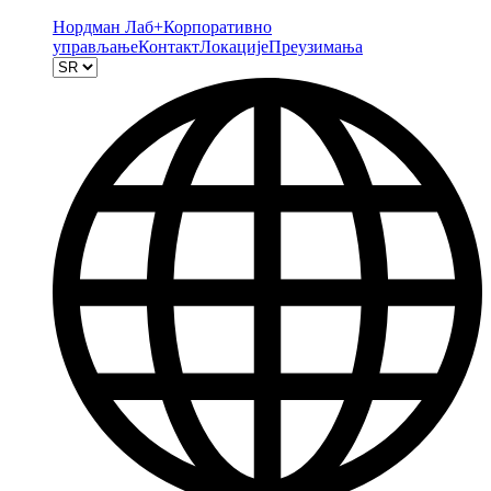
Нордман Лаб+
Корпоративно
управљање
Контакт
Локације
Преузимања