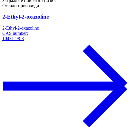
Затражите повратни позив
Остали производи
2-Ethyl-2-oxazoline
2-Ethyl-2-oxazoline
CAS number:
10431-98-8