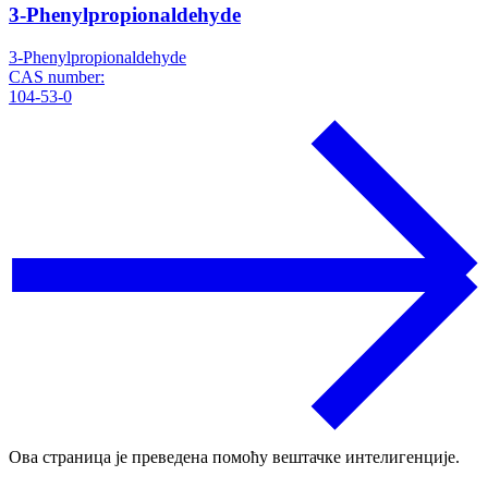
3-Phenylpropionaldehyde
3-Phenylpropionaldehyde
CAS number:
104-53-0
Ова страница је преведена помоћу вештачке интелигенције.