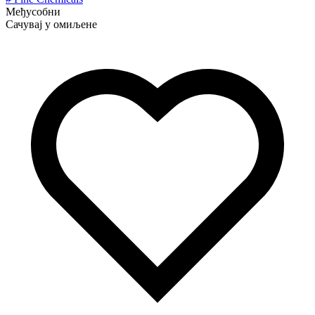
Међусобни
Сачувај у омиљене