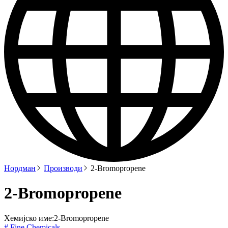
Нордман
Производи
2-Bromopropene
2-Bromopropene
Хемијско име:
2-Bromopropene
# Fine Chemicals