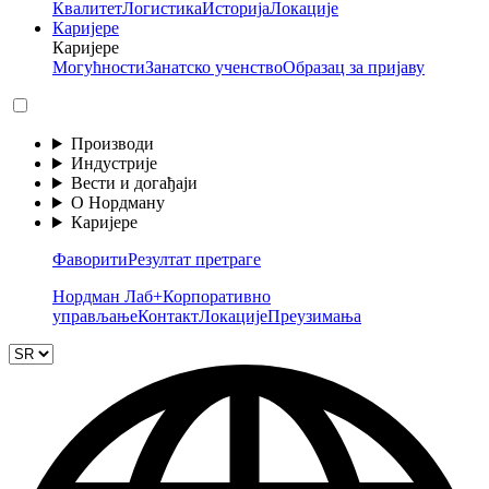
Квалитет
Логистика
Историја
Локације
Каријере
Каријере
Могућности
Занатско ученство
Образац за пријаву
Производи
Индустрије
Вести и догађаји
О Нордману
Каријере
Фаворити
Резултат претраге
Нордман Лаб+
Корпоративно
управљање
Контакт
Локације
Преузимања