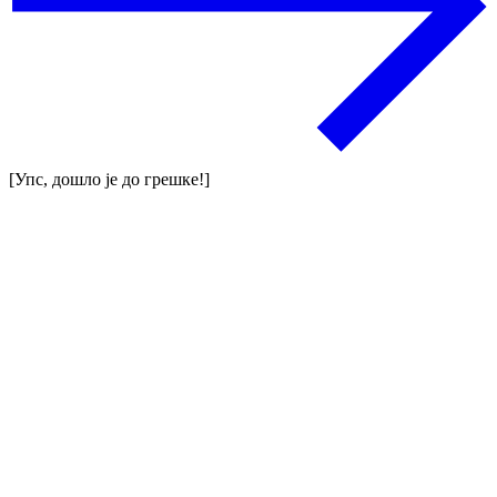
[Упс, дошло је до грешке!]