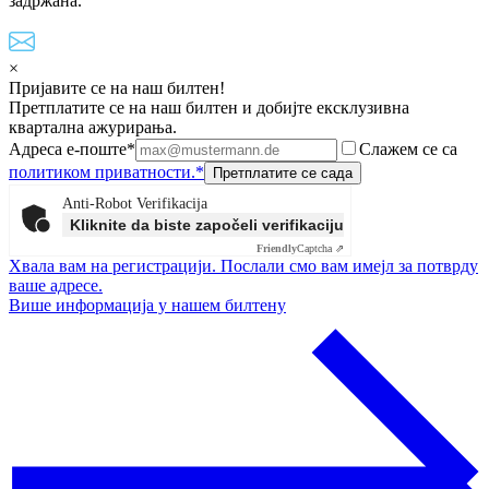
задржана.
×
Пријавите се на наш билтен!
Претплатите се на наш билтен и добијте ексклузивна
квартална ажурирања.
Адреса е-поште*
Слажем се са
политиком приватности.*
Anti-Robot Verifikacija
Kliknite da biste započeli verifikaciju
Friendly
Captcha ⇗
Хвала вам на регистрацији. Послали смо вам имејл за потврду
ваше адресе.
Више информација у нашем билтену