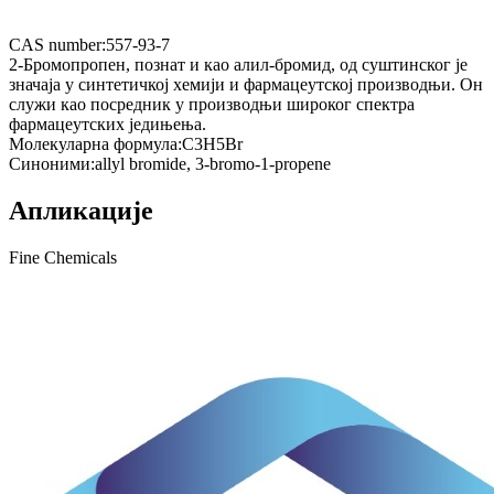
CAS number:
557-93-7
2-Бромопропен, познат и као алил-бромид, од суштинског је
значаја у синтетичкој хемији и фармацеутској производњи. Он
служи као посредник у производњи широког спектра
фармацеутских једињења.
Молекуларна формула:
C3H5Br
Синоними:
allyl bromide, 3-bromo-1-propene
Апликације
Fine Chemicals