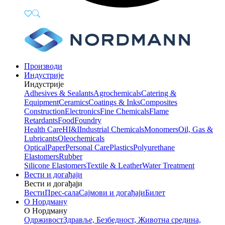
Производи
Индустрије
Индустрије
Adhesives & Sealants
Agrochemicals
Catering &
Equipment
Ceramics
Coatings & Inks
Composites
Construction
Electronics
Fine Chemicals
Flame
Retardants
Food
Foundry
Health Care
HI&I
Industrial Chemicals
Monomers
Oil, Gas &
Lubricants
Oleochemicals
Optical
Paper
Personal Care
Plastics
Polyurethane
Elastomers
Rubber
Silicone Elastomers
Textile & Leather
Water Treatment
Вести и догађаји
Вести и догађаји
Вести
Прес-сала
Сајмови и догађаји
Билет
О Нордману
О Нордману
Одрживост
Здравље, Безбедност, Животна средина,