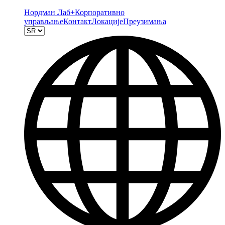
Нордман Лаб+
Корпоративно
управљање
Контакт
Локације
Преузимања