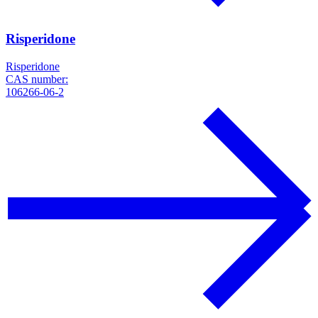
Risperidone
Risperidone
CAS number:
106266-06-2