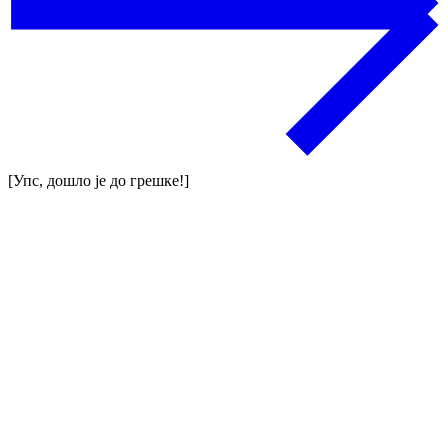
[Упс, дошло је до грешке!]