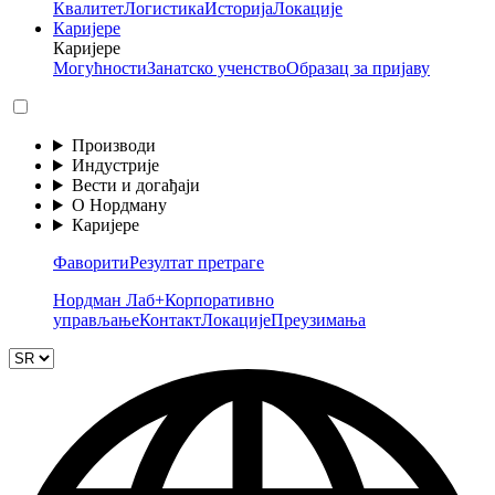
Квалитет
Логистика
Историја
Локације
Каријере
Каријере
Могућности
Занатско ученство
Образац за пријаву
Производи
Индустрије
Вести и догађаји
О Нордману
Каријере
Фаворити
Резултат претраге
Нордман Лаб+
Корпоративно
управљање
Контакт
Локације
Преузимања