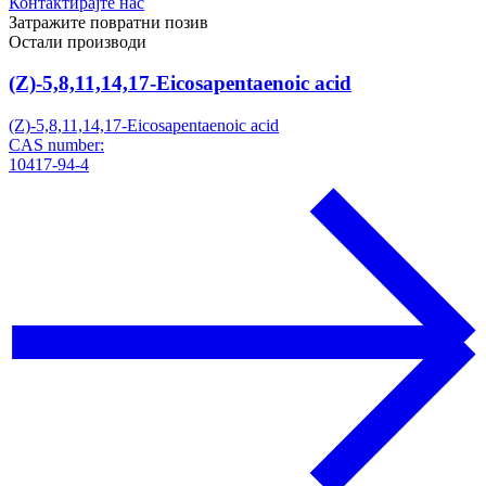
Контактирајте нас
Затражите повратни позив
Остали производи
(Z)-5,8,11,14,17-Eicosapentaenoic acid
(Z)-5,8,11,14,17-Eicosapentaenoic acid
CAS number:
10417-94-4