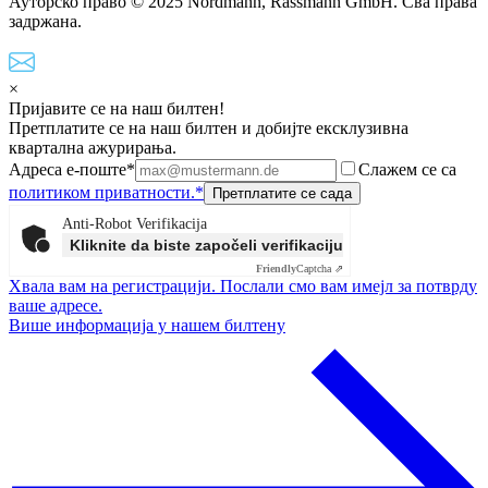
Ауторско право © 2025 Nordmann, Rassmann GmbH. Сва права
задржана.
×
Пријавите се на наш билтен!
Претплатите се на наш билтен и добијте ексклузивна
квартална ажурирања.
Адреса е-поште*
Слажем се са
политиком приватности.*
Anti-Robot Verifikacija
Kliknite da biste započeli verifikaciju
Friendly
Captcha ⇗
Хвала вам на регистрацији. Послали смо вам имејл за потврду
ваше адресе.
Више информација у нашем билтену