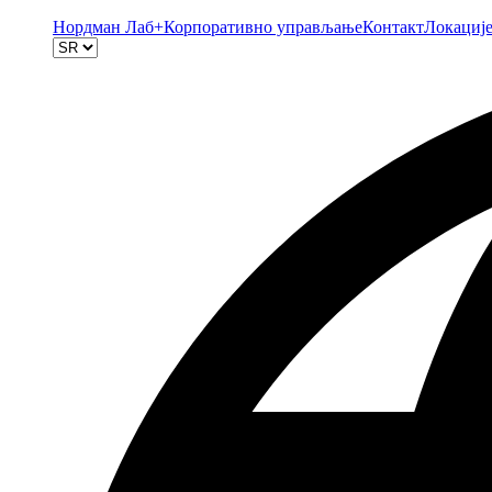
Нордман Лаб+
Корпоративно управљање
Контакт
Локациј