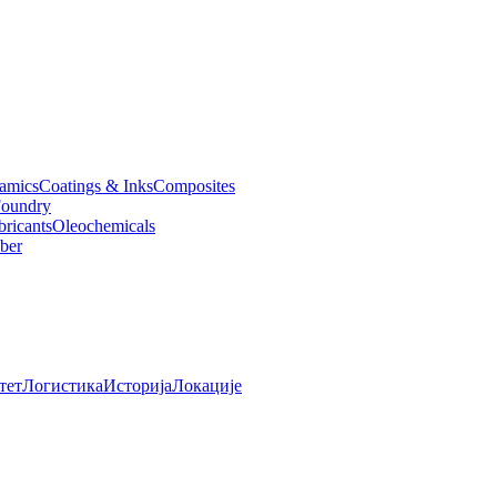
amics
Coatings & Inks
Composites
oundry
bricants
Oleochemicals
ber
тет
Логистика
Историја
Локације