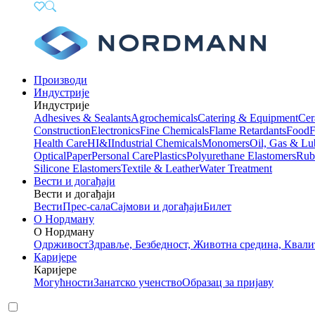
Производи
Индустрије
Индустрије
Adhesives & Sealants
Agrochemicals
Catering & Equipment
Cer
Construction
Electronics
Fine Chemicals
Flame Retardants
Food
F
Health Care
HI&I
Industrial Chemicals
Monomers
Oil, Gas & Lu
Optical
Paper
Personal Care
Plastics
Polyurethane Elastomers
Rub
Silicone Elastomers
Textile & Leather
Water Treatment
Вести и догађаји
Вести и догађаји
Вести
Прес-сала
Сајмови и догађаји
Билет
О Нордману
О Нордману
Одрживост
Здравље, Безбедност, Животна средина, Квали
Каријере
Каријере
Могућности
Занатско ученство
Образац за пријаву