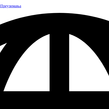
е
Преузимања