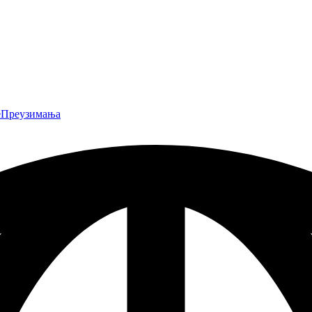
е
Преузимања