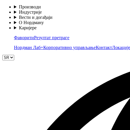
Производи
Индустрије
Вести и догађаји
О Нордману
Каријере
Фаворити
Резултат претраге
Нордман Лаб+
Корпоративно управљање
Контакт
Локациј