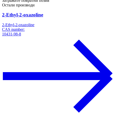
Затражите повратни позив
Остали производи
2-Ethyl-2-oxazoline
2-Ethyl-2-oxazoline
CAS number:
10431-98-8