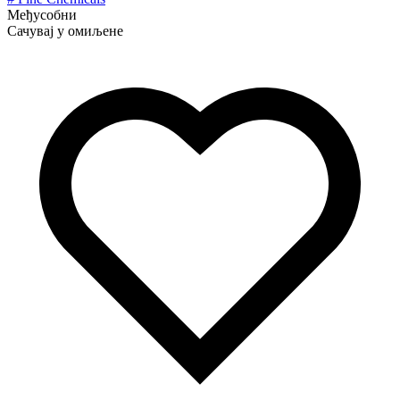
Међусобни
Сачувај у омиљене