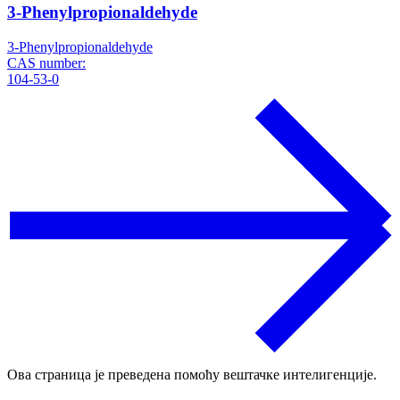
3-Phenylpropionaldehyde
3-Phenylpropionaldehyde
CAS number:
104-53-0
Ова страница је преведена помоћу вештачке интелигенције.