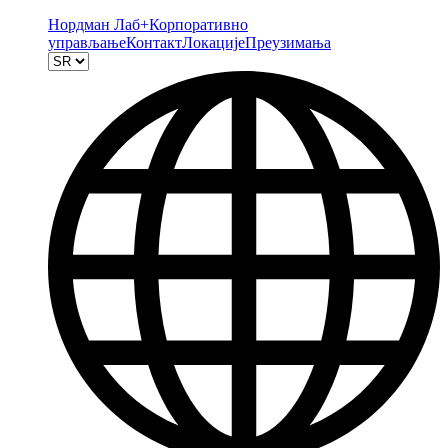
Нордман Лаб+
Корпоративно
управљање
Контакт
Локације
Преузимања