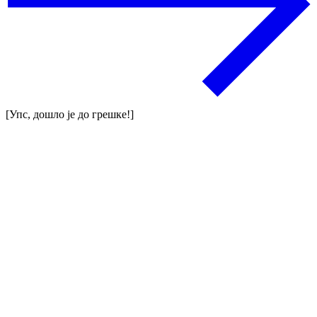
[Упс, дошло је до грешке!]