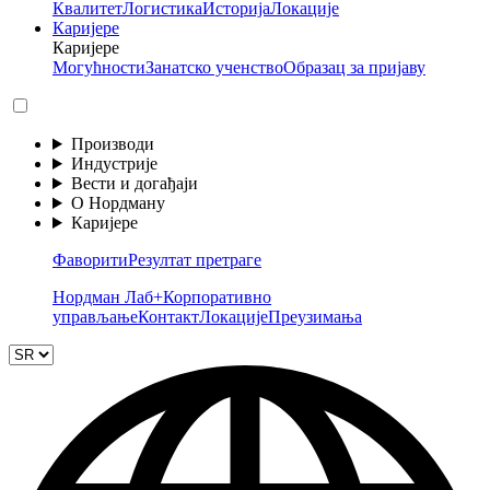
Квалитет
Логистика
Историја
Локације
Каријере
Каријере
Могућности
Занатско ученство
Образац за пријаву
Производи
Индустрије
Вести и догађаји
О Нордману
Каријере
Фаворити
Резултат претраге
Нордман Лаб+
Корпоративно
управљање
Контакт
Локације
Преузимања