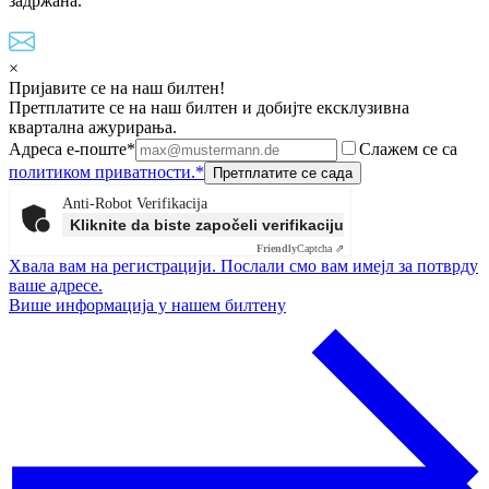
задржана.
×
Пријавите се на наш билтен!
Претплатите се на наш билтен и добијте ексклузивна
квартална ажурирања.
Адреса е-поште*
Слажем се са
политиком приватности.*
Anti-Robot Verifikacija
Kliknite da biste započeli verifikaciju
Friendly
Captcha ⇗
Хвала вам на регистрацији. Послали смо вам имејл за потврду
ваше адресе.
Више информација у нашем билтену