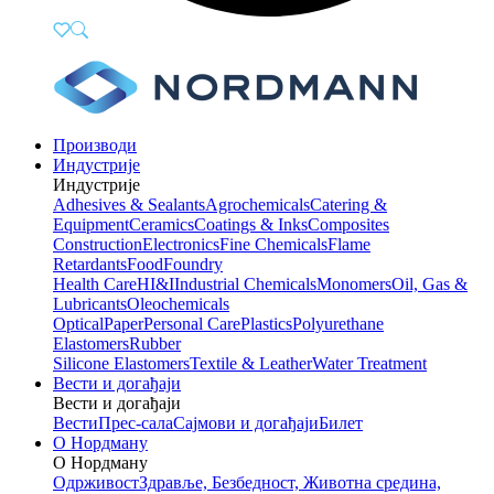
Производи
Индустрије
Индустрије
Adhesives & Sealants
Agrochemicals
Catering &
Equipment
Ceramics
Coatings & Inks
Composites
Construction
Electronics
Fine Chemicals
Flame
Retardants
Food
Foundry
Health Care
HI&I
Industrial Chemicals
Monomers
Oil, Gas &
Lubricants
Oleochemicals
Optical
Paper
Personal Care
Plastics
Polyurethane
Elastomers
Rubber
Silicone Elastomers
Textile & Leather
Water Treatment
Вести и догађаји
Вести и догађаји
Вести
Прес-сала
Сајмови и догађаји
Билет
О Нордману
О Нордману
Одрживост
Здравље, Безбедност, Животна средина,