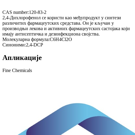
CAS number:
120-83-2
2,4-Дихлорофенол се користи као међупродукт у синтези
различитих фармацеутских средстава. Он је кључан у
производњи лекова и активних фармацеутских састојака који
имају антисептичка и дезинфекциона својства.
Молекуларна формула:
C6H4Cl2O
Синоними:
2,4-DCP
Апликације
Fine Chemicals