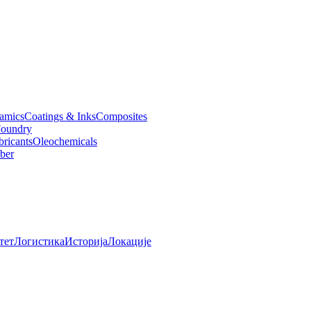
amics
Coatings & Inks
Composites
oundry
bricants
Oleochemicals
ber
тет
Логистика
Историја
Локације