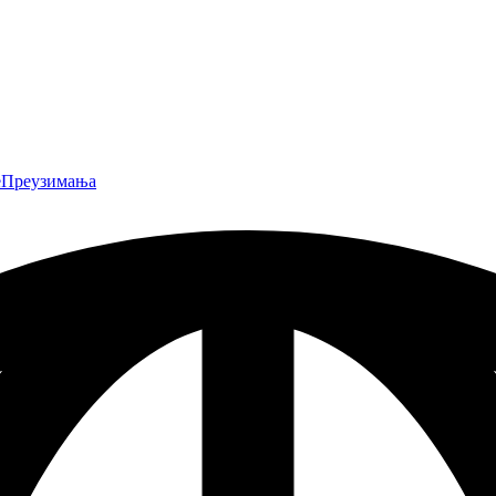
е
Преузимања