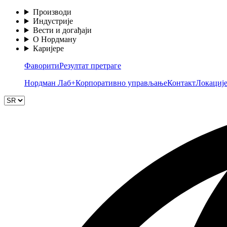
Производи
Индустрије
Вести и догађаји
О Нордману
Каријере
Фаворити
Резултат претраге
Нордман Лаб+
Корпоративно управљање
Контакт
Локациј