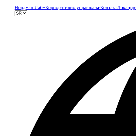
Нордман Лаб+
Корпоративно управљање
Контакт
Локациј