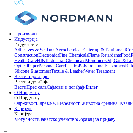
Производи
Индустрије
Индустрије
Adhesives & Sealants
Agrochemicals
Catering & Equipment
Cer
Construction
Electronics
Fine Chemicals
Flame Retardants
Food
F
Health Care
HI&I
Industrial Chemicals
Monomers
Oil, Gas & Lu
Optical
Paper
Personal Care
Plastics
Polyurethane Elastomers
Rub
Silicone Elastomers
Textile & Leather
Water Treatment
Вести и догађаји
Вести и догађаји
Вести
Прес-сала
Сајмови и догађаји
Билет
О Нордману
О Нордману
Одрживост
Здравље, Безбедност, Животна средина, Квали
Каријере
Каријере
Могућности
Занатско ученство
Образац за пријаву