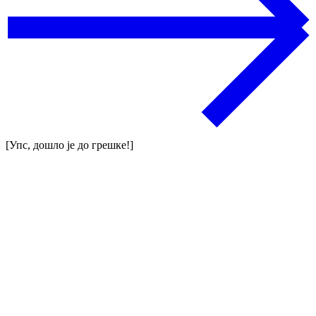
[Упс, дошло је до грешке!]