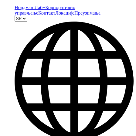
Нордман Лаб+
Корпоративно
управљање
Контакт
Локације
Преузимања