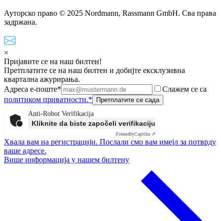
Ауторско право © 2025 Nordmann, Rassmann GmbH. Сва права
задржана.
×
Пријавите се на наш билтен!
Претплатите се на наш билтен и добијте ексклузивна
квартална ажурирања.
Адреса е-поште*
Слажем се са
политиком приватности.*
Anti-Robot Verifikacija
Kliknite da biste započeli verifikaciju
Friendly
Captcha ⇗
Хвала вам на регистрацији. Послали смо вам имејл за потврду
ваше адресе.
Више информација у нашем билтену