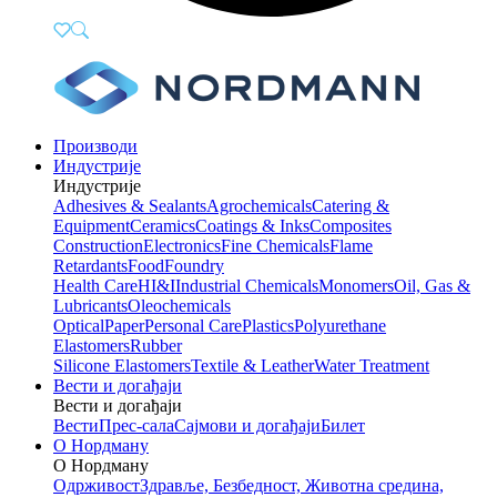
Производи
Индустрије
Индустрије
Adhesives & Sealants
Agrochemicals
Catering &
Equipment
Ceramics
Coatings & Inks
Composites
Construction
Electronics
Fine Chemicals
Flame
Retardants
Food
Foundry
Health Care
HI&I
Industrial Chemicals
Monomers
Oil, Gas &
Lubricants
Oleochemicals
Optical
Paper
Personal Care
Plastics
Polyurethane
Elastomers
Rubber
Silicone Elastomers
Textile & Leather
Water Treatment
Вести и догађаји
Вести и догађаји
Вести
Прес-сала
Сајмови и догађаји
Билет
О Нордману
О Нордману
Одрживост
Здравље, Безбедност, Животна средина,