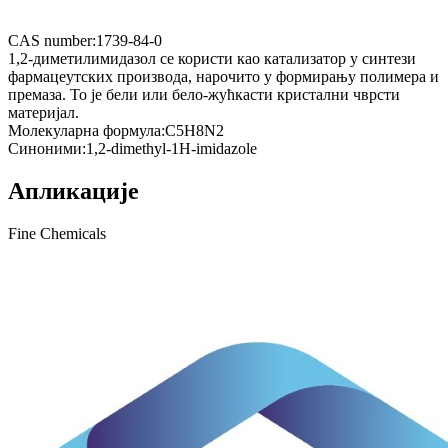
CAS number:
1739-84-0
1,2-диметилимидазол се користи као катализатор у синтези
фармацеутских производа, нарочито у формирању полимера и
премаза. То је бели или бело-жућкасти кристални чврсти
материјал.
Молекуларна формула:
C5H8N2
Синоними:
1,2-dimethyl-1H-imidazole
Апликације
Fine Chemicals