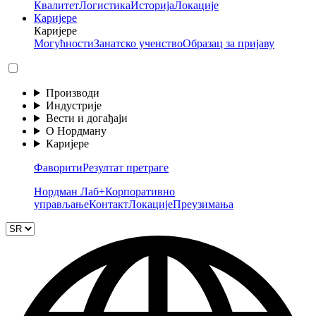
Квалитет
Логистика
Историја
Локације
Каријере
Каријере
Могућности
Занатско ученство
Образац за пријаву
Производи
Индустрије
Вести и догађаји
О Нордману
Каријере
Фаворити
Резултат претраге
Нордман Лаб+
Корпоративно
управљање
Контакт
Локације
Преузимања