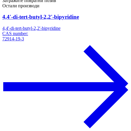
Затражите повратни позив
Остали производи
4,4'-di-tert-butyl-2,2'-bipyridine
4,4'-di-tert-butyl-2,2'-bipyridine
CAS number:
72914-19-3