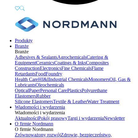
Produkty
Branże
Branże
Adhesives & Sealants
Agrochemicals
Catering &
Equipment
Ceramics
Coatings & Inks
Composites
Construction
Electronics
Fine Chemicals
Flame
Retardants
Food
Foundry
Health Care
HI&I
Industrial Chemicals
Monomers
Oil, Gas &
Lubricants
Oleochemicals
Optical
Paper
Personal Care
Plastics
Polyurethane
Elastomers
Rubber
Silicone Elastomers
Textile & Leather
Water Treatment
Wiadomości i wydarzenia
Wiadomości i wydarzenia
Aktualności
Pokój prasowy
Targi i wydarzenia
Newsletter
O firmie Nordmann
O firmie Nordmann
Zrównoważony rozwój
Zdrowie, bezpieczeństwo,