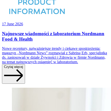
17 June 2026
Najnowsze wiadomości z laboratorium Nordmann
Food & Health
Nowe receptury, najważniejsze trendy i ciekawe spostrzeżenia:
magazyn „Nordmann News” rozmawiał z Sabriną Erb, specjalistką
ds. zastosowań w dziale Żywności i Zdrowia w firmie Nordmann,
na temat najnowszych osiągnięć w laboratorium.
Czytaj więcej