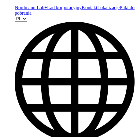
Nordmann Lab+
Ład korporacyjny
Kontakt
Lokalizacje
Pliki do
pobrania