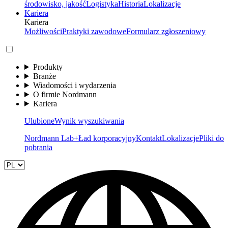
środowisko, jakość
Logistyka
Historia
Lokalizacje
Kariera
Kariera
Możliwości
Praktyki zawodowe
Formularz zgłoszeniowy
Produkty
Branże
Wiadomości i wydarzenia
O firmie Nordmann
Kariera
Ulubione
Wynik wyszukiwania
Nordmann Lab+
Ład korporacyjny
Kontakt
Lokalizacje
Pliki do
pobrania