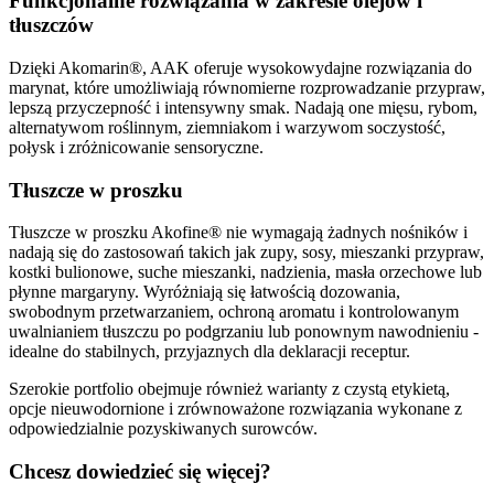
Funkcjonalne rozwiązania w zakresie olejów i
tłuszczów
Dzięki Akomarin®, AAK oferuje wysokowydajne rozwiązania do
marynat, które umożliwiają równomierne rozprowadzanie przypraw,
lepszą przyczepność i intensywny smak. Nadają one mięsu, rybom,
alternatywom roślinnym, ziemniakom i warzywom soczystość,
połysk i zróżnicowanie sensoryczne.
Tłuszcze w proszku
Tłuszcze w proszku Akofine® nie wymagają żadnych nośników i
nadają się do zastosowań takich jak zupy, sosy, mieszanki przypraw,
kostki bulionowe, suche mieszanki, nadzienia, masła orzechowe lub
płynne margaryny. Wyróżniają się łatwością dozowania,
swobodnym przetwarzaniem, ochroną aromatu i kontrolowanym
uwalnianiem tłuszczu po podgrzaniu lub ponownym nawodnieniu -
idealne do stabilnych, przyjaznych dla deklaracji receptur.
Szerokie portfolio obejmuje również warianty z czystą etykietą,
opcje nieuwodornione i zrównoważone rozwiązania wykonane z
odpowiedzialnie pozyskiwanych surowców.
Chcesz dowiedzieć się więcej?