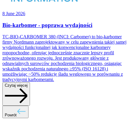
8 June 2026
Bio-karbomer - poprawa wydajności
TC-BIO-CARBOMER 380 (INCI: Carbomer) to bio-karbomer
firmy Nordmann zaprojektowany w celu zapewnienia takiej samej
wydajności funkcjonalnej jak konwencjonalne karbomery
ropopochodne, oferując jednocześnie znacznie lepszy profil
zrównoważonego rozwoju. Jest produkowany głównie z
odnawialnych surowców pochodzenia biologicznego, osiągając
wskaźnik pochodzenia naturalnego ≥95% (ISO 16128) i
umożliwiając ~50% redukcję śladu węglowego w porównaniu z
tradycyjnymi karbomerami.
Czytaj więcej
Powrót