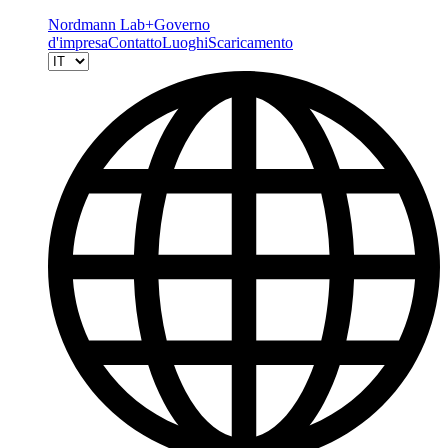
Nordmann Lab+
Governo
d'impresa
Contatto
Luoghi
Scaricamento