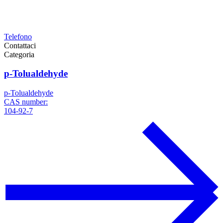
Telefono
Contattaci
Categoria
p-Tolualdehyde
p-Tolualdehyde
CAS number:
104-92-7