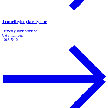
Trimethylsilylacetylene
Trimethylsilylacetylene
CAS number:
1066-54-2