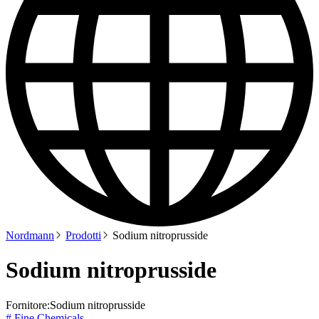
Nordmann
Prodotti
Sodium nitroprusside
Sodium nitroprusside
Fornitore:
Sodium nitroprusside
# Fine Chemicals