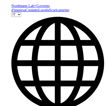
Nordmann Lab+
Governo
d'impresa
Contatto
Luoghi
Scaricamento