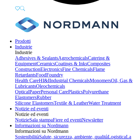
Prodotti
Industrie
Industrie
Adhesives & Sealants
Agrochemicals
Catering &
Equipment
Ceramics
Coatings & Inks
Composites
Construction
Electronics
Fine Chemicals
Flame
Retardants
Food
Foundry
Health Care
HI&I
Industrial Chemicals
Monomers
Oil, Gas &
Lubricants
Oleochemicals
Optical
Paper
Personal Care
Plastics
Polyurethane
Elastomers
Rubber
Silicone Elastomers
Textile & Leather
Water Treatment
Notizie ed eventi
Notizie ed eventi
Notizie
Sala stampa
Fiere ed eventi
Newsletter
Informazioni su Nordmann
Informazioni su Nordmann
Sostenibilità
Salute, sicurezza, ambiente, qualità
Logistica
La