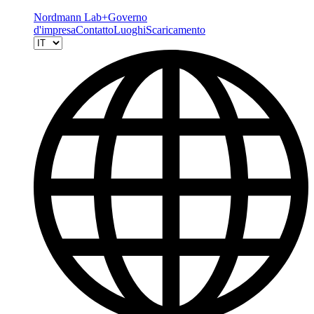
Nordmann Lab+
Governo
d'impresa
Contatto
Luoghi
Scaricamento