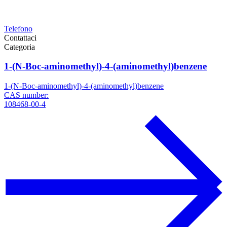
Telefono
Contattaci
Categoria
1-(N-Boc-aminomethyl)-4-(aminomethyl)benzene
1-(N-Boc-aminomethyl)-4-(aminomethyl)benzene
CAS number:
108468-00-4