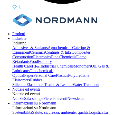
Prodotti
Industrie
Industrie
Adhesives & Sealants
Agrochemicals
Catering &
Equipment
Ceramics
Coatings & Inks
Composites
Construction
Electronics
Fine Chemicals
Flame
Retardants
Food
Foundry
Health Care
HI&I
Industrial Chemicals
Monomers
Oil, Gas &
Lubricants
Oleochemicals
Optical
Paper
Personal Care
Plastics
Polyurethane
Elastomers
Rubber
Silicone Elastomers
Textile & Leather
Water Treatment
Notizie ed eventi
Notizie ed eventi
Notizie
Sala stampa
Fiere ed eventi
Newsletter
Informazioni su Nordmann
Informazioni su Nordmann
Sostenibilità
Salute, sicurezza, ambiente, qualità
Logistica
La