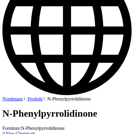
Nordmann
Prodotti
N-Phenylpyrrolidinone
N-Phenylpyrrolidinone
Fornitore:
N-Phenylpyrrolidinone
# Fine Chemicals