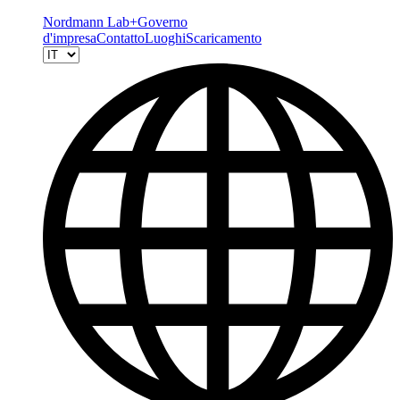
Nordmann Lab+
Governo
d'impresa
Contatto
Luoghi
Scaricamento