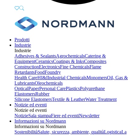
Prodotti
Industrie
Industrie
Adhesives & Sealants
Agrochemicals
Catering &
Equipment
Ceramics
Coatings & Inks
Composites
Construction
Electronics
Fine Chemicals
Flame
Retardants
Food
Foundry
Health Care
HI&I
Industrial Chemicals
Monomers
Oil, Gas &
Lubricants
Oleochemicals
Optical
Paper
Personal Care
Plastics
Polyurethane
Elastomers
Rubber
Silicone Elastomers
Textile & Leather
Water Treatment
Notizie ed eventi
Notizie ed eventi
Notizie
Sala stampa
Fiere ed eventi
Newsletter
Informazioni su Nordmann
Informazioni su Nordmann
Sostenibilità
Salute, sicurezza, ambiente, qualità
Logistica
La