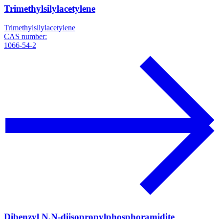
Trimethylsilylacetylene
Trimethylsilylacetylene
CAS number:
1066-54-2
Dibenzyl N,N-diisopropylphosphoramidite