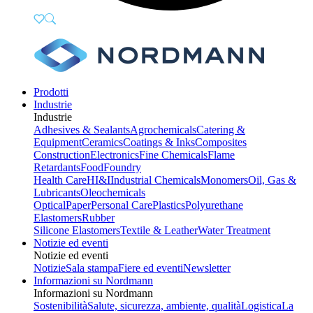
Prodotti
Industrie
Industrie
Adhesives & Sealants
Agrochemicals
Catering &
Equipment
Ceramics
Coatings & Inks
Composites
Construction
Electronics
Fine Chemicals
Flame
Retardants
Food
Foundry
Health Care
HI&I
Industrial Chemicals
Monomers
Oil, Gas &
Lubricants
Oleochemicals
Optical
Paper
Personal Care
Plastics
Polyurethane
Elastomers
Rubber
Silicone Elastomers
Textile & Leather
Water Treatment
Notizie ed eventi
Notizie ed eventi
Notizie
Sala stampa
Fiere ed eventi
Newsletter
Informazioni su Nordmann
Informazioni su Nordmann
Sostenibilità
Salute, sicurezza, ambiente, qualità
Logistica
La