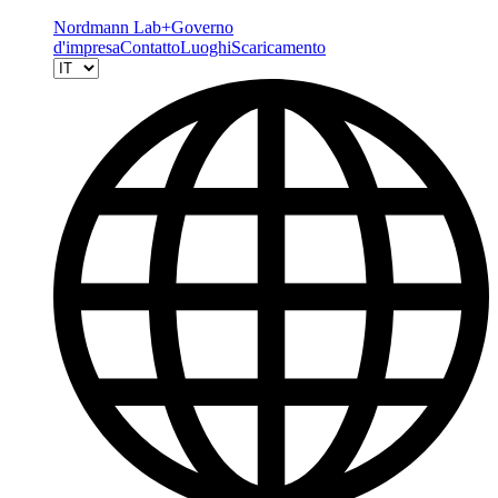
Nordmann Lab+
Governo
d'impresa
Contatto
Luoghi
Scaricamento