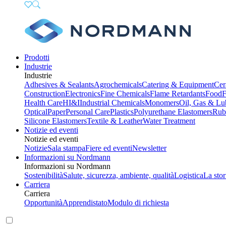
Prodotti
Industrie
Industrie
Adhesives & Sealants
Agrochemicals
Catering & Equipment
Cer
Construction
Electronics
Fine Chemicals
Flame Retardants
Food
F
Health Care
HI&I
Industrial Chemicals
Monomers
Oil, Gas & Lu
Optical
Paper
Personal Care
Plastics
Polyurethane Elastomers
Rub
Silicone Elastomers
Textile & Leather
Water Treatment
Notizie ed eventi
Notizie ed eventi
Notizie
Sala stampa
Fiere ed eventi
Newsletter
Informazioni su Nordmann
Informazioni su Nordmann
Sostenibilità
Salute, sicurezza, ambiente, qualità
Logistica
La stor
Carriera
Carriera
Opportunità
Apprendistato
Modulo di richiesta