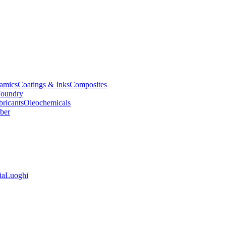
amics
Coatings & Inks
Composites
oundry
bricants
Oleochemicals
ber
ia
Luoghi