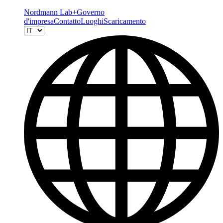
Nordmann Lab+
Governo
d'impresa
Contatto
Luoghi
Scaricamento