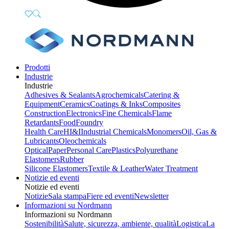
Prodotti
Industrie
Industrie
Adhesives & Sealants
Agrochemicals
Catering &
Equipment
Ceramics
Coatings & Inks
Composites
Construction
Electronics
Fine Chemicals
Flame
Retardants
Food
Foundry
Health Care
HI&I
Industrial Chemicals
Monomers
Oil, Gas &
Lubricants
Oleochemicals
Optical
Paper
Personal Care
Plastics
Polyurethane
Elastomers
Rubber
Silicone Elastomers
Textile & Leather
Water Treatment
Notizie ed eventi
Notizie ed eventi
Notizie
Sala stampa
Fiere ed eventi
Newsletter
Informazioni su Nordmann
Informazioni su Nordmann
Sostenibilità
Salute, sicurezza, ambiente, qualità
Logistica
La