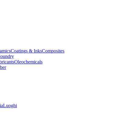
amics
Coatings & Inks
Composites
oundry
bricants
Oleochemicals
ber
ia
Luoghi