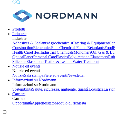
Prodotti
Industrie
Industrie
Adhesives & Sealants
Agrochemicals
Catering & Equipment
Cer
Construction
Electronics
Fine Chemicals
Flame Retardants
Food
F
Health Care
HI&I
Industrial Chemicals
Monomers
Oil, Gas & Lu
Optical
Paper
Personal Care
Plastics
Polyurethane Elastomers
Rub
Silicone Elastomers
Textile & Leather
Water Treatment
Notizie ed eventi
Notizie ed eventi
Notizie
Sala stampa
Fiere ed eventi
Newsletter
Informazioni su Nordmann
Informazioni su Nordmann
Sostenibilità
Salute, sicurezza, ambiente, qualità
Logistica
La stor
Carriera
Carriera
Opportunità
Apprendistato
Modulo di richiesta