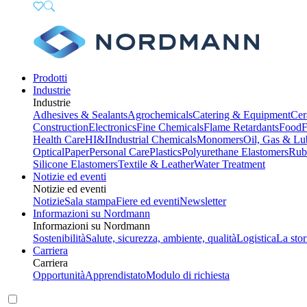
Prodotti
Industrie
Industrie
Adhesives & Sealants
Agrochemicals
Catering & Equipment
Cer
Construction
Electronics
Fine Chemicals
Flame Retardants
Food
F
Health Care
HI&I
Industrial Chemicals
Monomers
Oil, Gas & Lu
Optical
Paper
Personal Care
Plastics
Polyurethane Elastomers
Rub
Silicone Elastomers
Textile & Leather
Water Treatment
Notizie ed eventi
Notizie ed eventi
Notizie
Sala stampa
Fiere ed eventi
Newsletter
Informazioni su Nordmann
Informazioni su Nordmann
Sostenibilità
Salute, sicurezza, ambiente, qualità
Logistica
La stor
Carriera
Carriera
Opportunità
Apprendistato
Modulo di richiesta