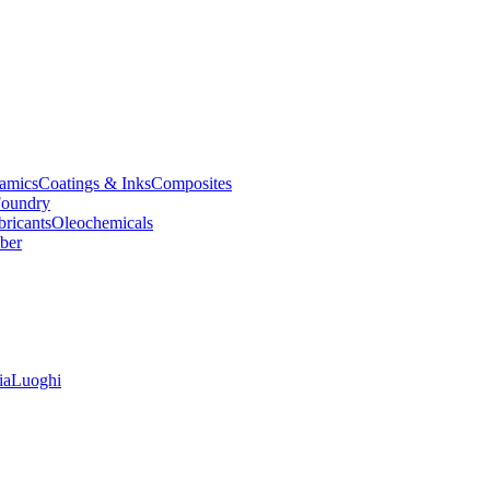
amics
Coatings & Inks
Composites
oundry
bricants
Oleochemicals
ber
ia
Luoghi