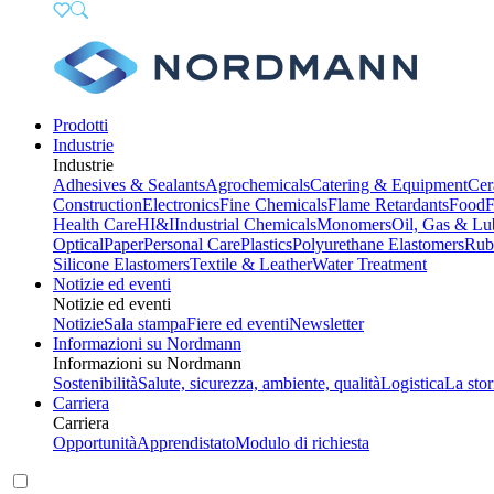
Prodotti
Industrie
Industrie
Adhesives & Sealants
Agrochemicals
Catering & Equipment
Cer
Construction
Electronics
Fine Chemicals
Flame Retardants
Food
F
Health Care
HI&I
Industrial Chemicals
Monomers
Oil, Gas & Lu
Optical
Paper
Personal Care
Plastics
Polyurethane Elastomers
Rub
Silicone Elastomers
Textile & Leather
Water Treatment
Notizie ed eventi
Notizie ed eventi
Notizie
Sala stampa
Fiere ed eventi
Newsletter
Informazioni su Nordmann
Informazioni su Nordmann
Sostenibilità
Salute, sicurezza, ambiente, qualità
Logistica
La stor
Carriera
Carriera
Opportunità
Apprendistato
Modulo di richiesta