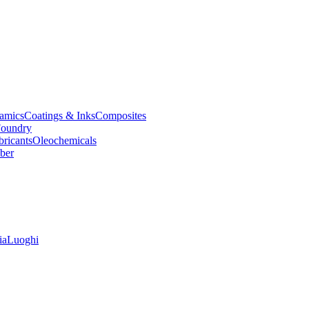
amics
Coatings & Inks
Composites
oundry
bricants
Oleochemicals
ber
ia
Luoghi