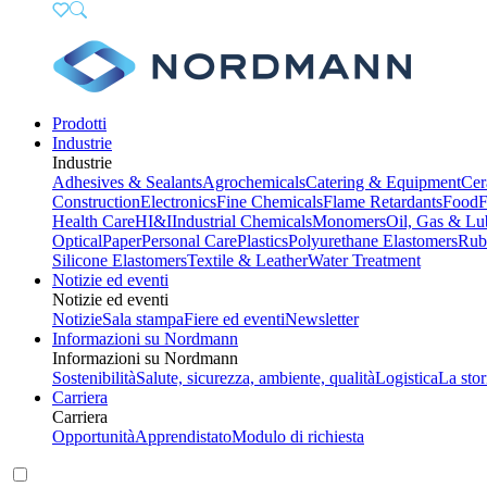
Prodotti
Industrie
Industrie
Adhesives & Sealants
Agrochemicals
Catering & Equipment
Cer
Construction
Electronics
Fine Chemicals
Flame Retardants
Food
F
Health Care
HI&I
Industrial Chemicals
Monomers
Oil, Gas & Lu
Optical
Paper
Personal Care
Plastics
Polyurethane Elastomers
Rub
Silicone Elastomers
Textile & Leather
Water Treatment
Notizie ed eventi
Notizie ed eventi
Notizie
Sala stampa
Fiere ed eventi
Newsletter
Informazioni su Nordmann
Informazioni su Nordmann
Sostenibilità
Salute, sicurezza, ambiente, qualità
Logistica
La stor
Carriera
Carriera
Opportunità
Apprendistato
Modulo di richiesta