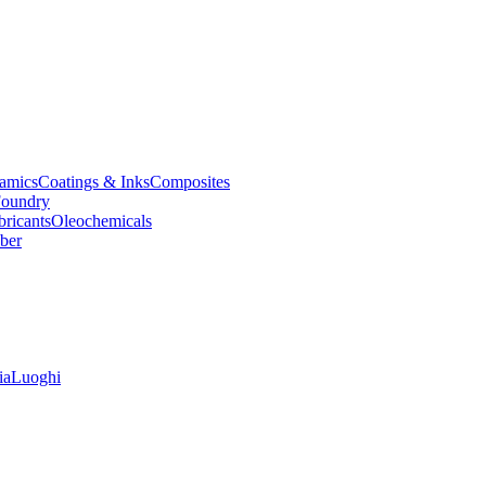
amics
Coatings & Inks
Composites
oundry
bricants
Oleochemicals
ber
ia
Luoghi