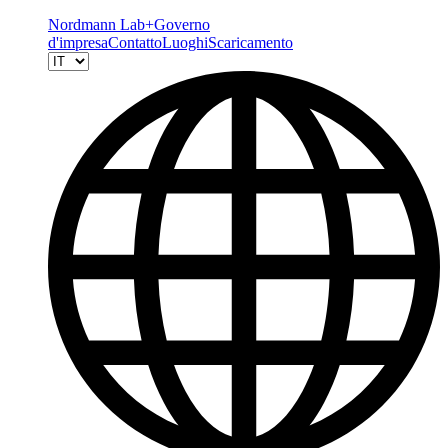
Nordmann Lab+
Governo
d'impresa
Contatto
Luoghi
Scaricamento