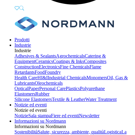
Prodotti
Industrie
Industrie
Adhesives & Sealants
Agrochemicals
Catering &
Equipment
Ceramics
Coatings & Inks
Composites
Construction
Electronics
Fine Chemicals
Flame
Retardants
Food
Foundry
Health Care
HI&I
Industrial Chemicals
Monomers
Oil, Gas &
Lubricants
Oleochemicals
Optical
Paper
Personal Care
Plastics
Polyurethane
Elastomers
Rubber
Silicone Elastomers
Textile & Leather
Water Treatment
Notizie ed eventi
Notizie ed eventi
Notizie
Sala stampa
Fiere ed eventi
Newsletter
Informazioni su Nordmann
Informazioni su Nordmann
Sostenibilità
Salute, sicurezza, ambiente, qualità
Logistica
La