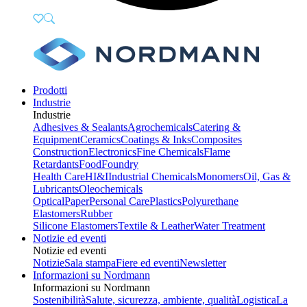
Prodotti
Industrie
Industrie
Adhesives & Sealants
Agrochemicals
Catering &
Equipment
Ceramics
Coatings & Inks
Composites
Construction
Electronics
Fine Chemicals
Flame
Retardants
Food
Foundry
Health Care
HI&I
Industrial Chemicals
Monomers
Oil, Gas &
Lubricants
Oleochemicals
Optical
Paper
Personal Care
Plastics
Polyurethane
Elastomers
Rubber
Silicone Elastomers
Textile & Leather
Water Treatment
Notizie ed eventi
Notizie ed eventi
Notizie
Sala stampa
Fiere ed eventi
Newsletter
Informazioni su Nordmann
Informazioni su Nordmann
Sostenibilità
Salute, sicurezza, ambiente, qualità
Logistica
La