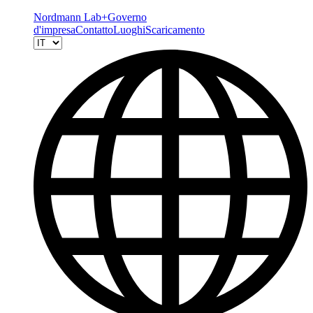
Nordmann Lab+
Governo
d'impresa
Contatto
Luoghi
Scaricamento