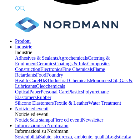
Prodotti
Industrie
Industrie
Adhesives & Sealants
Agrochemicals
Catering &
Equipment
Ceramics
Coatings & Inks
Composites
Construction
Electronics
Fine Chemicals
Flame
Retardants
Food
Foundry
Health Care
HI&I
Industrial Chemicals
Monomers
Oil, Gas &
Lubricants
Oleochemicals
Optical
Paper
Personal Care
Plastics
Polyurethane
Elastomers
Rubber
Silicone Elastomers
Textile & Leather
Water Treatment
Notizie ed eventi
Notizie ed eventi
Notizie
Sala stampa
Fiere ed eventi
Newsletter
Informazioni su Nordmann
Informazioni su Nordmann
Sostenibilità
Salute, sicurezza, ambiente, qualità
Logistica
La