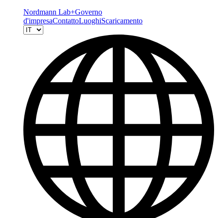
Nordmann Lab+
Governo
d'impresa
Contatto
Luoghi
Scaricamento