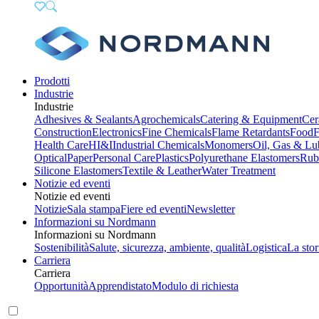
Prodotti
Industrie
Industrie
Adhesives & Sealants
Agrochemicals
Catering & Equipment
Cer
Construction
Electronics
Fine Chemicals
Flame Retardants
Food
F
Health Care
HI&I
Industrial Chemicals
Monomers
Oil, Gas & Lu
Optical
Paper
Personal Care
Plastics
Polyurethane Elastomers
Rub
Silicone Elastomers
Textile & Leather
Water Treatment
Notizie ed eventi
Notizie ed eventi
Notizie
Sala stampa
Fiere ed eventi
Newsletter
Informazioni su Nordmann
Informazioni su Nordmann
Sostenibilità
Salute, sicurezza, ambiente, qualità
Logistica
La stor
Carriera
Carriera
Opportunità
Apprendistato
Modulo di richiesta