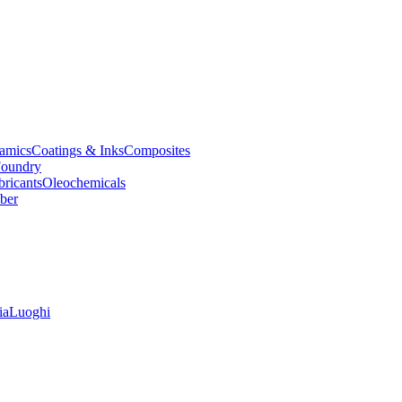
amics
Coatings & Inks
Composites
oundry
bricants
Oleochemicals
ber
ia
Luoghi