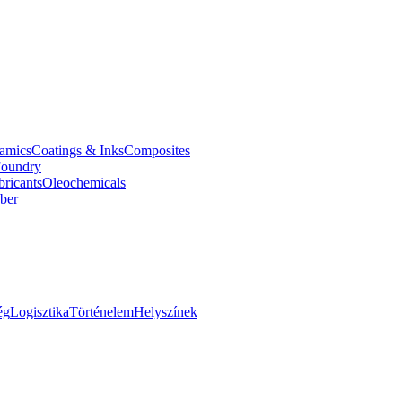
amics
Coatings & Inks
Composites
oundry
bricants
Oleochemicals
ber
ég
Logisztika
Történelem
Helyszínek