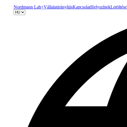
Nordmann Lab+
Vállalatirányítás
Kapcsolat
Helyszínek
Letöltés