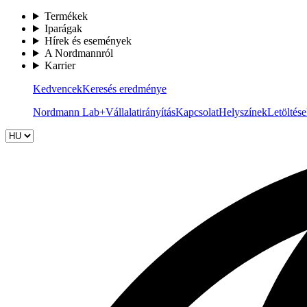
Termékek
Iparágak
Hírek és események
A Nordmannról
Karrier
Kedvencek
Keresés eredménye
Nordmann Lab+
Vállalatirányítás
Kapcsolat
Helyszínek
Letöltés