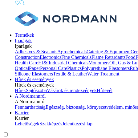
Termékek
Iparágak
Iparágak
Adhesives & Sealants
Agrochemicals
Catering & Equipment
Cer
Construction
Electronics
Fine Chemicals
Flame Retardants
Food
F
Health Care
HI&I
Industrial Chemicals
Monomers
Oil, Gas & Lu
Optical
Paper
Personal Care
Plastics
Polyurethane Elastomers
Rub
Silicone Elastomers
Textile & Leather
Water Treatment
Hírek és események
Hírek és események
Hírek
Sajtószoba
Vásárok és rendezvények
Hírlevél
A Nordmannról
A Nordmannról
Fenntarthatóság
Egészség, biztonság, környezetvédelem, minős
Karrier
Karrier
Lehetőségek
Szakképzés
Jelentkezési lap