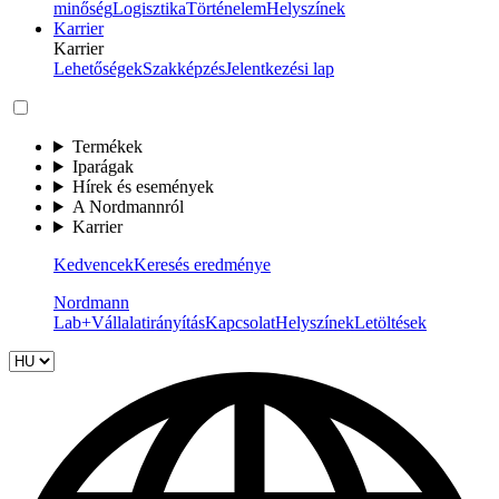
minőség
Logisztika
Történelem
Helyszínek
Karrier
Karrier
Lehetőségek
Szakképzés
Jelentkezési lap
Termékek
Iparágak
Hírek és események
A Nordmannról
Karrier
Kedvencek
Keresés eredménye
Nordmann
Lab+
Vállalatirányítás
Kapcsolat
Helyszínek
Letöltések