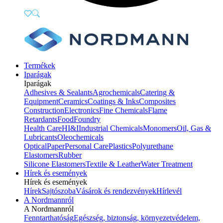
Termékek
Iparágak
Iparágak
Adhesives & Sealants
Agrochemicals
Catering &
Equipment
Ceramics
Coatings & Inks
Composites
Construction
Electronics
Fine Chemicals
Flame
Retardants
Food
Foundry
Health Care
HI&I
Industrial Chemicals
Monomers
Oil, Gas &
Lubricants
Oleochemicals
Optical
Paper
Personal Care
Plastics
Polyurethane
Elastomers
Rubber
Silicone Elastomers
Textile & Leather
Water Treatment
Hírek és események
Hírek és események
Hírek
Sajtószoba
Vásárok és rendezvények
Hírlevél
A Nordmannról
A Nordmannról
Fenntarthatóság
Egészség, biztonság, környezetvédelem,