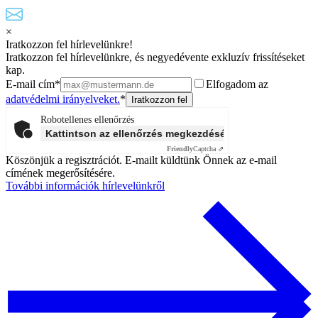
×
Iratkozzon fel hírlevelünkre!
Iratkozzon fel hírlevelünkre, és negyedévente exkluzív frissítéseket
kap.
E-mail cím*
Elfogadom az
adatvédelmi irányelveket.
*
Robotellenes ellenőrzés
Kattintson az ellenőrzés megkezdéséhez
Friendly
Captcha ⇗
Köszönjük a regisztrációt. E-mailt küldtünk Önnek az e-mail
címének megerősítésére.
További információk hírlevelünkről