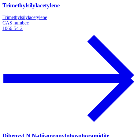
Trimethylsilylacetylene
Trimethylsilylacetylene
CAS number:
1066-54-2
Dibenzyl N,N-diisopropylphosphoramidite