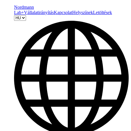
Nordmann
Lab+
Vállalatirányítás
Kapcsolat
Helyszínek
Letöltések