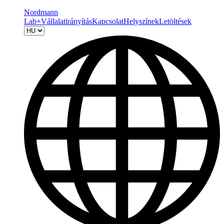
Nordmann
Lab+
Vállalatirányítás
Kapcsolat
Helyszínek
Letöltések