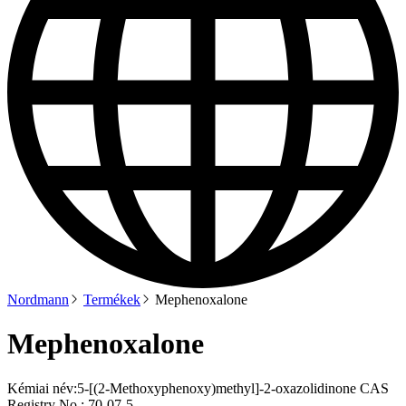
Nordmann
Termékek
Mephenoxalone
Mephenoxalone
Kémiai név:
5-[(2-Methoxyphenoxy)methyl]-2-oxazolidinone CAS
Registry No.: 70-07-5