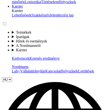
minőség
Logisztika
Történelem
Helyszínek
Karrier
Karrier
Lehetőségek
Szakképzés
Jelentkezési lap
Termékek
Iparágak
Hírek és események
A Nordmannról
Karrier
Kedvencek
Keresés eredménye
Nordmann
Lab+
Vállalatirányítás
Kapcsolat
Helyszínek
Letöltések