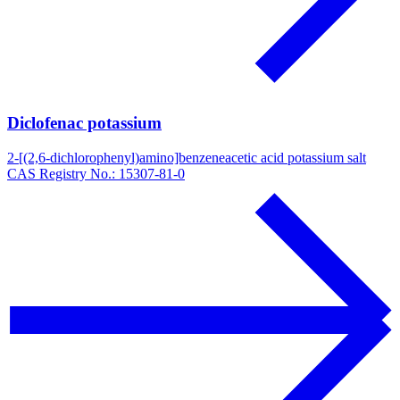
Diclofenac potassium
2-[(2,6-dichlorophenyl)amino]benzeneacetic acid potassium salt
CAS Registry No.: 15307-81-0