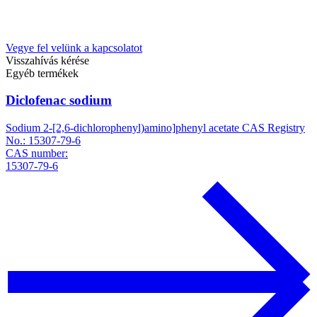
Vegye fel velünk a kapcsolatot
Visszahívás kérése
Egyéb termékek
Diclofenac sodium
Sodium 2-[2,6-dichlorophenyl)amino]phenyl acetate CAS Registry
No.: 15307-79-6
CAS number:
15307-79-6