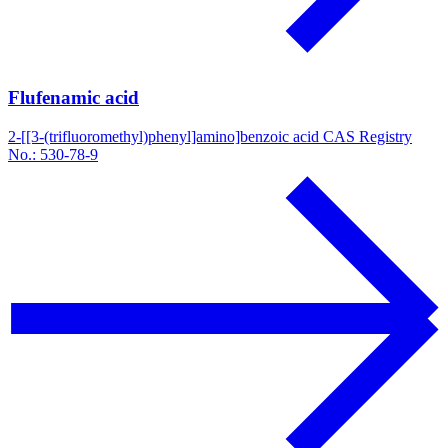
Flufenamic acid
2-[[3-(trifluoromethyl)phenyl]amino]benzoic acid CAS Registry
No.: 530-78-9