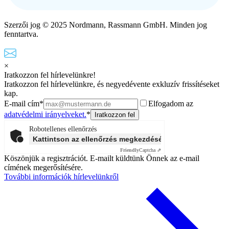
Szerzői jog © 2025 Nordmann, Rassmann GmbH. Minden jog
fenntartva.
×
Iratkozzon fel hírlevelünkre!
Iratkozzon fel hírlevelünkre, és negyedévente exkluzív frissítéseket
kap.
E-mail cím*
Elfogadom az
adatvédelmi irányelveket.
*
Robotellenes ellenőrzés
Kattintson az ellenőrzés megkezdéséhez
Friendly
Captcha ⇗
Köszönjük a regisztrációt. E-mailt küldtünk Önnek az e-mail
címének megerősítésére.
További információk hírlevelünkről