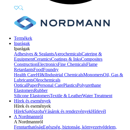
Termékek
Iparágak
Iparágak
Adhesives & Sealants
Agrochemicals
Catering &
Equipment
Ceramics
Coatings & Inks
Composites
Construction
Electronics
Fine Chemicals
Flame
Retardants
Food
Foundry
Health Care
HI&I
Industrial Chemicals
Monomers
Oil, Gas &
Lubricants
Oleochemicals
Optical
Paper
Personal Care
Plastics
Polyurethane
Elastomers
Rubber
Silicone Elastomers
Textile & Leather
Water Treatment
Hírek és események
Hírek és események
Hírek
Sajtószoba
Vásárok és rendezvények
Hírlevél
A Nordmannról
A Nordmannról
Fenntarthatóság
Egészség, biztonság, környezetvédelem,