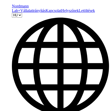
Nordmann
Lab+
Vállalatirányítás
Kapcsolat
Helyszínek
Letöltések