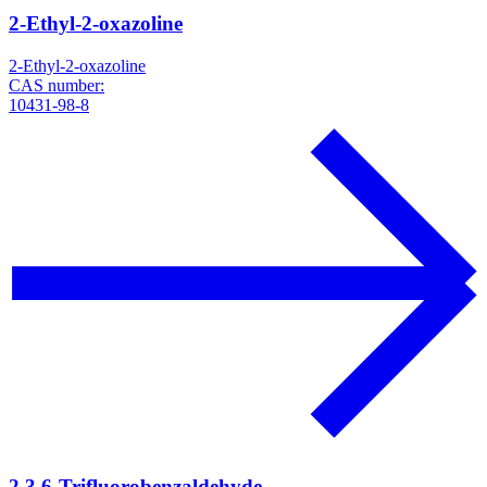
2-Ethyl-2-oxazoline
2-Ethyl-2-oxazoline
CAS number:
10431-98-8
2,3,6-Trifluorobenzaldehyde