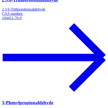
2,3,6-Trifluorobenzaldehyde
CAS number:
104451-70-9
3-Phenylpropionaldehyde