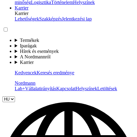
minőség
Logisztika
Történelem
Helyszínek
Karrier
Karrier
Lehetőségek
Szakképzés
Jelentkezési lap
Termékek
Iparágak
Hírek és események
A Nordmannról
Karrier
Kedvencek
Keresés eredménye
Nordmann
Lab+
Vállalatirányítás
Kapcsolat
Helyszínek
Letöltések