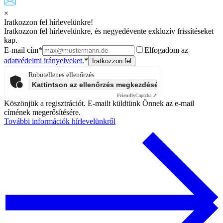
×
Iratkozzon fel hírlevelünkre!
Iratkozzon fel hírlevelünkre, és negyedévente exkluzív frissítéseket
kap.
E-mail cím*
Elfogadom az
adatvédelmi irányelveket.
*
Robotellenes ellenőrzés
Kattintson az ellenőrzés megkezdéséhez
Friendly
Captcha ⇗
Köszönjük a regisztrációt. E-mailt küldtünk Önnek az e-mail
címének megerősítésére.
További információk hírlevelünkről