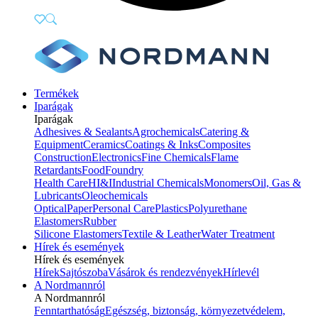
Termékek
Iparágak
Iparágak
Adhesives & Sealants
Agrochemicals
Catering &
Equipment
Ceramics
Coatings & Inks
Composites
Construction
Electronics
Fine Chemicals
Flame
Retardants
Food
Foundry
Health Care
HI&I
Industrial Chemicals
Monomers
Oil, Gas &
Lubricants
Oleochemicals
Optical
Paper
Personal Care
Plastics
Polyurethane
Elastomers
Rubber
Silicone Elastomers
Textile & Leather
Water Treatment
Hírek és események
Hírek és események
Hírek
Sajtószoba
Vásárok és rendezvények
Hírlevél
A Nordmannról
A Nordmannról
Fenntarthatóság
Egészség, biztonság, környezetvédelem,