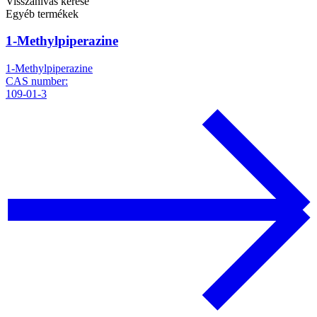
Visszahívás kérése
Egyéb termékek
1-Methylpiperazine
1-Methylpiperazine
CAS number:
109-01-3