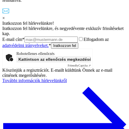
fenntartva.
×
Iratkozzon fel hírlevelünkre!
Iratkozzon fel hírlevelünkre, és negyedévente exkluzív frissítéseket
kap.
E-mail cím*
Elfogadom az
adatvédelmi irányelveket.
*
Robotellenes ellenőrzés
Kattintson az ellenőrzés megkezdéséhez
Friendly
Captcha ⇗
Köszönjük a regisztrációt. E-mailt küldtünk Önnek az e-mail
címének megerősítésére.
További információk hírlevelünkről