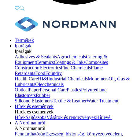
Termékek
Iparágak
Iparágak
Adhesives & Sealants
Agrochemicals
Catering &
Equipment
Ceramics
Coatings & Inks
Composites
Construction
Electronics
Fine Chemicals
Flame
Retardants
Food
Foundry
Health Care
HI&I
Industrial Chemicals
Monomers
Oil, Gas &
Lubricants
Oleochemicals
Optical
Paper
Personal Care
Plastics
Polyurethane
Elastomers
Rubber
Silicone Elastomers
Textile & Leather
Water Treatment
Hírek és események
Hírek és események
Hírek
Sajtószoba
Vásárok és rendezvények
Hírlevél
A Nordmannról
A Nordmannról
Fenntarthatóság
Egészség, biztonság, környezetvédelem,