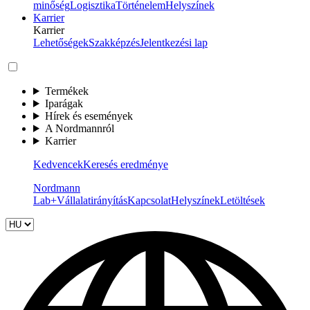
minőség
Logisztika
Történelem
Helyszínek
Karrier
Karrier
Lehetőségek
Szakképzés
Jelentkezési lap
Termékek
Iparágak
Hírek és események
A Nordmannról
Karrier
Kedvencek
Keresés eredménye
Nordmann
Lab+
Vállalatirányítás
Kapcsolat
Helyszínek
Letöltések