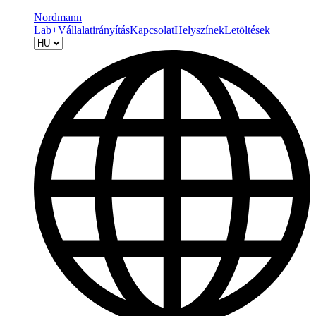
Nordmann
Lab+
Vállalatirányítás
Kapcsolat
Helyszínek
Letöltések