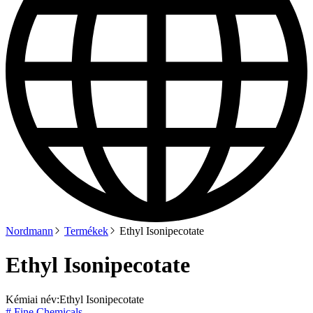
Nordmann
Termékek
Ethyl Isonipecotate
Ethyl Isonipecotate
Kémiai név:
Ethyl Isonipecotate
# Fine Chemicals