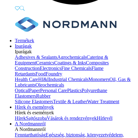
Termékek
Iparágak
Iparágak
Adhesives & Sealants
Agrochemicals
Catering &
Equipment
Ceramics
Coatings & Inks
Composites
Construction
Electronics
Fine Chemicals
Flame
Retardants
Food
Foundry
Health Care
HI&I
Industrial Chemicals
Monomers
Oil, Gas &
Lubricants
Oleochemicals
Optical
Paper
Personal Care
Plastics
Polyurethane
Elastomers
Rubber
Silicone Elastomers
Textile & Leather
Water Treatment
Hírek és események
Hírek és események
Hírek
Sajtószoba
Vásárok és rendezvények
Hírlevél
A Nordmannról
A Nordmannról
Fenntarthatóság
Egészség, biztonság, környezetvédelem,