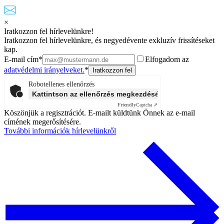
×
Iratkozzon fel hírlevelünkre!
Iratkozzon fel hírlevelünkre, és negyedévente exkluzív frissítéseket
kap.
E-mail cím*
Elfogadom az
adatvédelmi irányelveket.
*
Robotellenes ellenőrzés
Kattintson az ellenőrzés megkezdéséhez
Friendly
Captcha ⇗
Köszönjük a regisztrációt. E-mailt küldtünk Önnek az e-mail
címének megerősítésére.
További információk hírlevelünkről