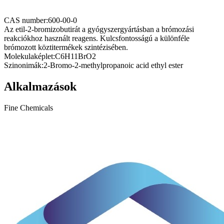
CAS number:
600-00-0
Az etil-2-bromizobutirát a gyógyszergyártásban a brómozási
reakciókhoz használt reagens. Kulcsfontosságú a különféle
brómozott köztitermékek szintézisében.
Molekulaképlet:
C6H11BrO2
Szinonimák:
2-Bromo-2-methylpropanoic acid ethyl ester
Alkalmazások
Fine Chemicals