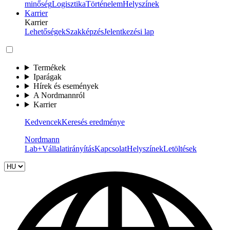
minőség
Logisztika
Történelem
Helyszínek
Karrier
Karrier
Lehetőségek
Szakképzés
Jelentkezési lap
Termékek
Iparágak
Hírek és események
A Nordmannról
Karrier
Kedvencek
Keresés eredménye
Nordmann
Lab+
Vállalatirányítás
Kapcsolat
Helyszínek
Letöltések