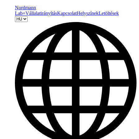
Nordmann
Lab+
Vállalatirányítás
Kapcsolat
Helyszínek
Letöltések