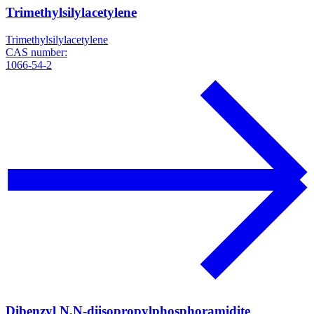
Trimethylsilylacetylene
Trimethylsilylacetylene
CAS number:
1066-54-2
Dibenzyl N,N-diisopropylphosphoramidite