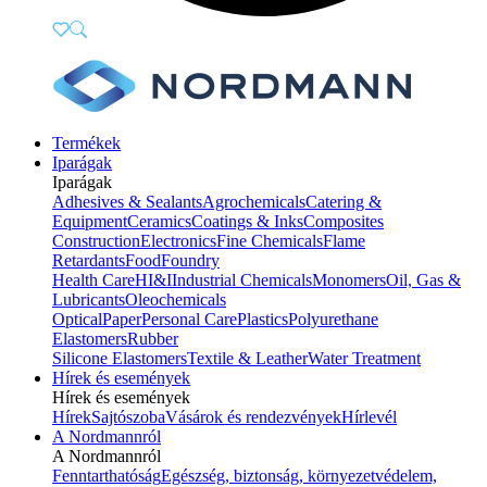
Termékek
Iparágak
Iparágak
Adhesives & Sealants
Agrochemicals
Catering &
Equipment
Ceramics
Coatings & Inks
Composites
Construction
Electronics
Fine Chemicals
Flame
Retardants
Food
Foundry
Health Care
HI&I
Industrial Chemicals
Monomers
Oil, Gas &
Lubricants
Oleochemicals
Optical
Paper
Personal Care
Plastics
Polyurethane
Elastomers
Rubber
Silicone Elastomers
Textile & Leather
Water Treatment
Hírek és események
Hírek és események
Hírek
Sajtószoba
Vásárok és rendezvények
Hírlevél
A Nordmannról
A Nordmannról
Fenntarthatóság
Egészség, biztonság, környezetvédelem,