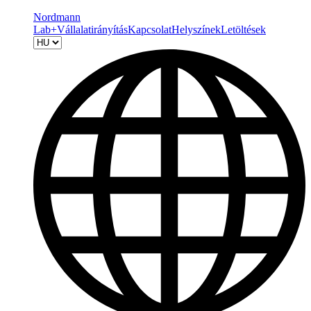
Nordmann
Lab+
Vállalatirányítás
Kapcsolat
Helyszínek
Letöltések