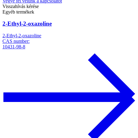
Vegye fel velünk a kapcsolatot
Visszahívás kérése
Egyéb termékek
2-Ethyl-2-oxazoline
2-Ethyl-2-oxazoline
CAS number:
10431-98-8