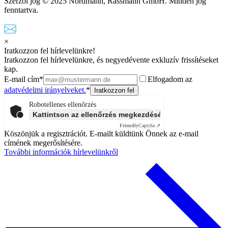
Szerzői jog © 2025 Nordmann, Rassmann GmbH. Minden jog
fenntartva.
×
Iratkozzon fel hírlevelünkre!
Iratkozzon fel hírlevelünkre, és negyedévente exkluzív frissítéseket
kap.
E-mail cím*
Elfogadom az
adatvédelmi irányelveket.
*
Robotellenes ellenőrzés
Kattintson az ellenőrzés megkezdéséhez
Friendly
Captcha ⇗
Köszönjük a regisztrációt. E-mailt küldtünk Önnek az e-mail
címének megerősítésére.
További információk hírlevelünkről