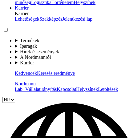
minőség
Logisztika
Történelem
Helyszínek
Karrier
Karrier
Lehetőségek
Szakképzés
Jelentkezési lap
Termékek
Iparágak
Hírek és események
A Nordmannról
Karrier
Kedvencek
Keresés eredménye
Nordmann
Lab+
Vállalatirányítás
Kapcsolat
Helyszínek
Letöltések