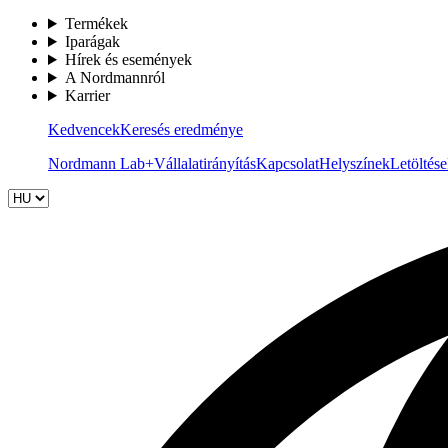
Termékek
Iparágak
Hírek és események
A Nordmannról
Karrier
Kedvencek
Keresés eredménye
Nordmann Lab+
Vállalatirányítás
Kapcsolat
Helyszínek
Letöltés