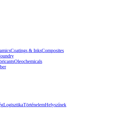
amics
Coatings & Inks
Composites
oundry
bricants
Oleochemicals
ber
ég
Logisztika
Történelem
Helyszínek