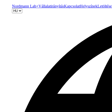
Nordmann Lab+
Vállalatirányítás
Kapcsolat
Helyszínek
Letöltés