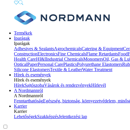
Termékek
Iparágak
Iparágak
Adhesives & Sealants
Agrochemicals
Catering & Equipment
Cer
Construction
Electronics
Fine Chemicals
Flame Retardants
Food
F
Health Care
HI&I
Industrial Chemicals
Monomers
Oil, Gas & Lu
Optical
Paper
Personal Care
Plastics
Polyurethane Elastomers
Rub
Silicone Elastomers
Textile & Leather
Water Treatment
Hírek és események
Hírek és események
Hírek
Sajtószoba
Vásárok és rendezvények
Hírlevél
A Nordmannról
A Nordmannról
Fenntarthatóság
Egészség, biztonság, környezetvédelem, minős
Karrier
Karrier
Lehetőségek
Szakképzés
Jelentkezési lap