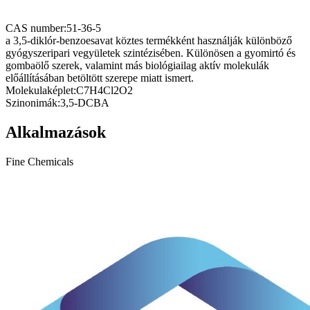
CAS number:
51-36-5
a 3,5-diklór-benzoesavat köztes termékként használják különböző
gyógyszeripari vegyületek szintézisében. Különösen a gyomirtó és
gombaölő szerek, valamint más biológiailag aktív molekulák
előállításában betöltött szerepe miatt ismert.
Molekulaképlet:
C7H4Cl2O2
Szinonimák:
3,5-DCBA
Alkalmazások
Fine Chemicals