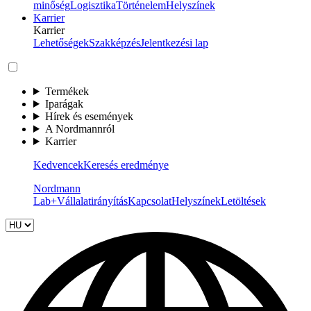
minőség
Logisztika
Történelem
Helyszínek
Karrier
Karrier
Lehetőségek
Szakképzés
Jelentkezési lap
Termékek
Iparágak
Hírek és események
A Nordmannról
Karrier
Kedvencek
Keresés eredménye
Nordmann
Lab+
Vállalatirányítás
Kapcsolat
Helyszínek
Letöltések