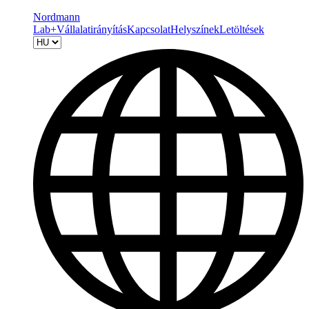
Nordmann
Lab+
Vállalatirányítás
Kapcsolat
Helyszínek
Letöltések