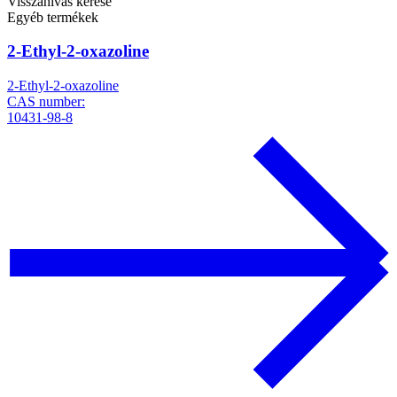
Visszahívás kérése
Egyéb termékek
2-Ethyl-2-oxazoline
2-Ethyl-2-oxazoline
CAS number:
10431-98-8