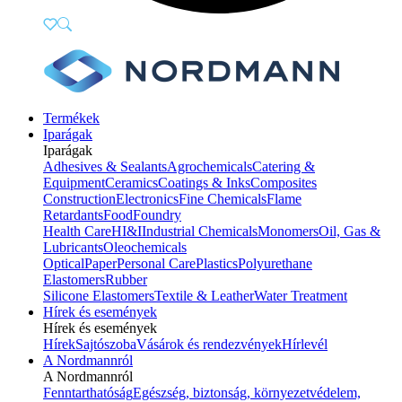
Termékek
Iparágak
Iparágak
Adhesives & Sealants
Agrochemicals
Catering &
Equipment
Ceramics
Coatings & Inks
Composites
Construction
Electronics
Fine Chemicals
Flame
Retardants
Food
Foundry
Health Care
HI&I
Industrial Chemicals
Monomers
Oil, Gas &
Lubricants
Oleochemicals
Optical
Paper
Personal Care
Plastics
Polyurethane
Elastomers
Rubber
Silicone Elastomers
Textile & Leather
Water Treatment
Hírek és események
Hírek és események
Hírek
Sajtószoba
Vásárok és rendezvények
Hírlevél
A Nordmannról
A Nordmannról
Fenntarthatóság
Egészség, biztonság, környezetvédelem,