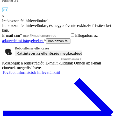
fenntartva.
×
Iratkozzon fel hírlevelünkre!
Iratkozzon fel hírlevelünkre, és negyedévente exkluzív frissítéseket
kap.
E-mail cím*
Elfogadom az
adatvédelmi irányelveket.
*
Robotellenes ellenőrzés
Kattintson az ellenőrzés megkezdéséhez
Friendly
Captcha ⇗
Köszönjük a regisztrációt. E-mailt küldtünk Önnek az e-mail
címének megerősítésére.
További információk hírlevelünkről